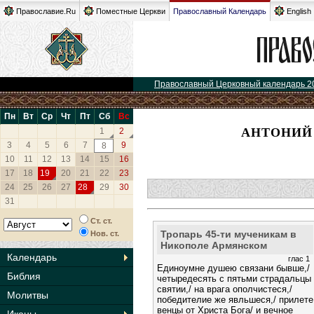
Православие.Ru
Поместные Церкви
Православный Календарь
English
Православный Церковный календарь 2
Пн
Вт
Ср
Чт
Пт
Сб
Вс
АНТОНИЙ
1
2
3
4
5
6
7
9
8
10
11
12
13
14
15
16
17
18
19
20
21
22
23
24
25
26
27
28
29
30
31
Ст. ст.
Тропарь 45-ти мученикам в
Нов. ст.
Никополе Армянском
Календарь
глас 1
Единоумне душею связани бывше,/
Библия
четыредесять с пятьми страдальцы
святии,/ на врага ополчистеся,/
Молитвы
победителие же явльшеся,/ прилете
венцы от Христа Бога/ и вечное