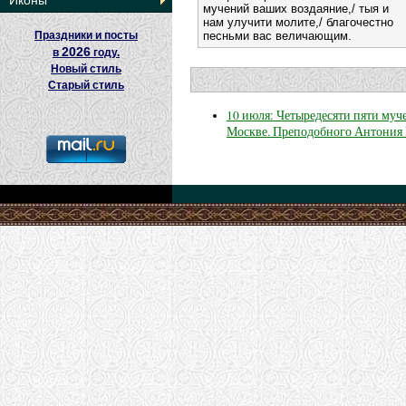
Иконы
мучений ваших воздаяние,/ тыя и
нам улучити молите,/ благочестно
песньми вас величающим.
Праздники и посты
2026
в
году.
Новый стиль
Старый стиль
10 июля: Четыредесяти пяти муч
Москве. Преподобного Антония