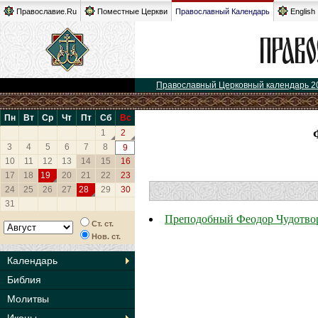
Православие.Ru
Поместные Церкви
Православный Календарь
English
Православный Церковный календарь 2
Пн
Вт
Ср
Чт
Пт
Сб
Вс
1
2
3
4
5
6
7
8
9
10
11
12
13
14
15
16
17
18
19
20
21
22
23
24
25
26
27
28
29
30
31
Преподобный Феодор Чудотво
Ст. ст.
Нов. ст.
Календарь
Библия
Молитвы