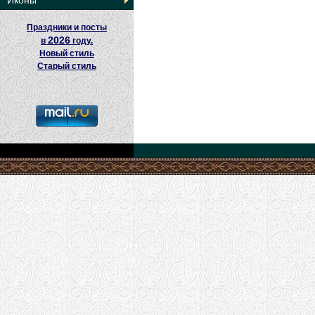
Иконы
Праздники и посты
2026
в
году.
Новый стиль
Старый стиль