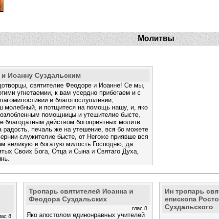
Молитвы
 и Иоанну Суздальским
отворцы, святителие Феодоре и Иоанне! Се мы,
гими угнетаемии, к вам усердно прибегаем и с
благомилостивии и благопослушливии,
 молебный, и потщитеся на помощь нашу, и, яко
 озлобленным помощницы и утешителие бысте,
те благодатным действом богоприятных молитв
 радость, печаль же на утешение, вся бо можете
ернии служителие бысте, от Негоже приявше вся
нам великую и богатую милость Господню, да
ятых Своих Бога, Отца и Сына и Святаго Духа,
инь.
Тропарь святителей Иоанна и
Ин тропарь св
Феодора Суздальских
епископа Росто
Суздальского
глас 8
Яко апостолом единонравных учителей
лас 8