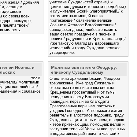
учителие Суждальстей стране,/ и
рняя желая,/ дольняя
целителие душам и телесем предобрии,/
/ и, сердцем
и служителие Божий благоприятный,/ к
стаде своем
ракам честных мощей ваших
м бо своим всех
притекающе,/ святителю великий
еодоре премудре,
Иоанне и Феодоре Богоблаженнии,/
в памяти твоей/
сошедшеся днесь, любовию память
ию милость.
вашу светло празднуем в песнех и
пениих,/ радующеся и Христа славяще,/
Иже таковую благодать даровавшаго
исцелений/ и граду Суждалю великое
утверждение.
ителей Иоанна и
Молитва святителю Феодору,
льских
епископу Суздальскому
глас 8
О великий архиерею Божий, Феодоре
учители,/ молитвами
треблаженне! Иже град Суждаль и
тущим вас любовию/
окрестныя грады и страны святым
авление/ и соблазнов
Крещением просветивый и от тьмы
неведения к свету Богоразумия
приведый, первый во благодати
Православныя веры нам пастырь и
угодник Господень, Ангельскаго жития
ревнитель и апостолов подобник, граду
Суждалю защити- тель и всем, с верою
к тебе притекающим, помощник велий и
заступник теплый! Услыши нас, грешных
и недостойных раб твоих, в час сей к