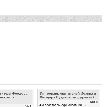
ятителя Феодора,
Ин тропарь святителей Иоанна и
вского и
Феодора Суздальских, древний
глас 8
Яко апостолом единонравнии,/ и
глас 8