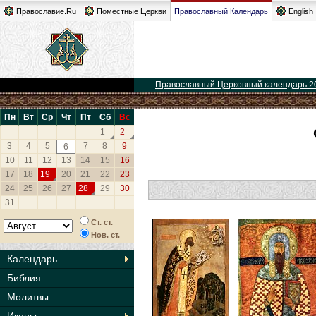
Православие.Ru
Поместные Церкви
Православный Календарь
English
Православный Церковный календарь 2
Пн
Вт
Ср
Чт
Пт
Сб
Вс
1
2
3
4
5
7
8
9
6
10
11
12
13
14
15
16
17
18
19
20
21
22
23
24
25
26
27
28
29
30
31
Ст. ст.
Нов. ст.
Календарь
Библия
Молитвы