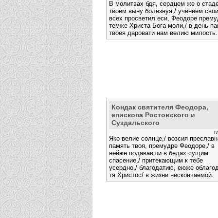
В молитвах бдя, сердцем же о стад
твоем выну болезнуя,/ учением сво
всех просветил еси, Феодоре прему
темже Христа Бога моли,/ в день п
твоея даровати нам велию милость.
Кондак святителя Феодора,
епископа Ростовского и
Суздальского
г
Яко велие солнце,/ возсия преславн
память твоя, премудре Феодоре,/ в
нейже подававши в бедах сущим
спасение,/ притекающим к тебе
усердно,/ благодатию, еюже облаго
тя Христос/ в жизни нескончаемой.