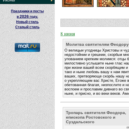
Иконы
Праздники и посты
2026
в
году.
Новый стиль
Старый стиль
8 июня
Молитва святителям Феодору
О велицыи угодницы Христовы и чуд
недостойнии и грешнии, скорбьм мно
упованием крепким молимся: отцы 
милостивно услышите ныне глас наш
при жизни вашей всем скорбящим и
тако и ныне любовь вашу к нам яви
ваших, претворяюще скорбь нашу на
о укрепляющем вас Христе, Егоже в
обетованная благая, низпослите и 
воспоем и прославим дивнаго во св
ныне, и присно, и во веки веков. Ам
Тропарь святителя Феодора,
епископа Ростовского и
Суздальского
г