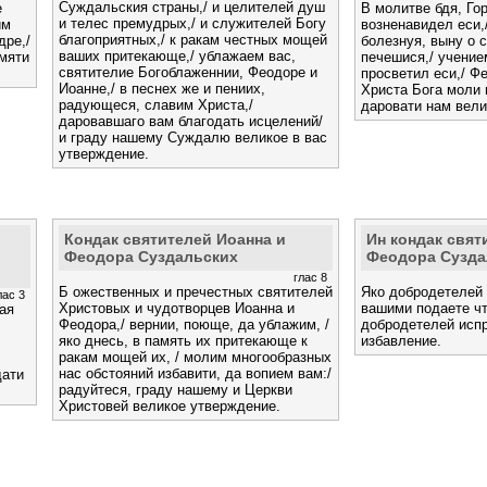
Суждальския страны,/ и целителей душ
е
В молитве бдя, Го
и телес премудрых,/ и служителей Богу
им
возненавидел еси,
благоприятных,/ к ракам честных мощей
дре,/
болезнуя, выну о 
ваших притекающе,/ ублажаем вас,
амяти
печешися,/ учение
святителие Богоблаженнии, Феодоре и
просветил еси,/ Ф
Иоанне,/ в песнех же и пениих,
Христа Бога моли 
радующеся, славим Христа,/
даровати нам вел
даровавшаго вам благодать исцелений/
и граду нашему Суждалю великое в вас
утверждение.
Кондак святителей Иоанна и
Ин кондак свят
Феодора Суздальских
Феодора Сузда
глас 8
Б ожественных и пречестных святителей
Яко добродетелей 
лас 3
Христовых и чудотворцев Иоанна и
вашими подаете ч
ая
Феодора,/ вернии, поюще, да ублажим, /
добродетелей испр
яко днесь, в память их притекающе к
избавление.
ракам мощей их, / молим многообразных
нас обстояний избавити, да вопием вам:/
дати
радуйтеся, граду нашему и Церкви
Христовей великое утверждение.