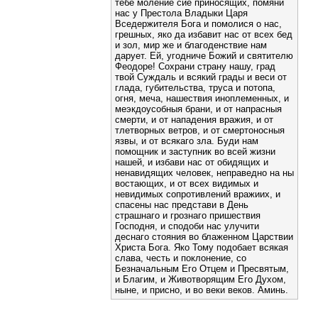
тебе моление сие приносящих, помяни
нас у Престола Владыки Царя
Вседержителя Бога и помолися о нас,
грешных, яко да избавит нас от всех бед
и зол, мир же и благоденствие нам
дарует. Ей, угодниче Божий и святителю
Феодоре! Сохрани страну нашу, град
твой Суждаль и всякий грады и веси от
глада, губительства, труса и потопа,
огня, меча, нашествия иноплеменных, и
меэкдоусобныя брани, и от напрасныя
смерти, и от нападения вражия, и от
тлетворных ветров, и от смертоносныя
язвы, и от всякаго зла. Буди нам
помощник и заступник во всей жизни
нашей, и избави нас от обидящих и
ненавидящих человек, неправедно на ны
востающих, и от всех видимых и
невидимых сопротивлений вражиих, и
спасены нас представи в День
страшнаго и грознаго пришествия
Господня, и сподоби нас улучити
деснаго стояния во блаженном Царствии
Христа Бога. Яко Тому подобает всякая
слава, честь и поклонение, со
Безначальным Его Отцем и Пресвятым,
и Благим, и Животворящим Его Духом,
ныне, и присно, и во веки веков. Аминь.