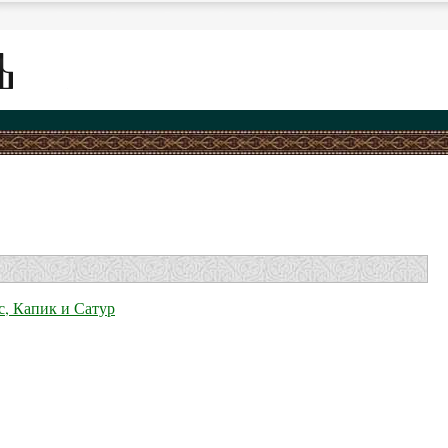
.
с, Капик и Сатур