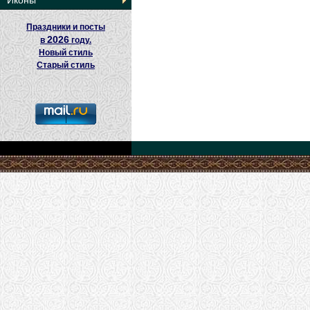
Иконы
Праздники и посты
2026
в
году.
Новый стиль
Старый стиль