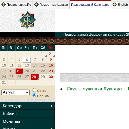
Православие.Ru
Поместные Церкви
Православный Календарь
English
Православный Церковный календарь 2
Пн
Вт
Ср
Чт
Пт
Сб
Вс
1
2
3
4
5
7
8
9
6
10
11
12
13
14
15
16
17
18
19
20
21
22
23
24
25
26
27
28
29
30
31
Святые мученики Лукия дева, 
Ст. ст.
Нов. ст.
Календарь
Библия
Молитвы