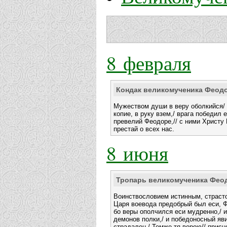
8 февраля
Кондак великомученика Феод
Мужеством души в веру оболкийся/ 
копие, в руку взем,/ врага победил 
превелий Феодоре,// с ними Христу
престай о всех нас.
8 июня
Тропарь великомученика Фео
Воинствословием истинным, страсто
Царя воевода предобрый был еси, 
бо веры ополчился еси мудренно,/ 
демонов полки,/ и победоносный яв
страдалец./ Темже тя верою// присн