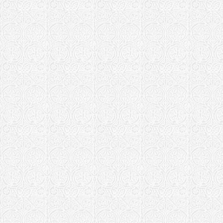
Храм Феодо
Новгород
Переславская 
Переславск
монастырь 
Собор Феод
Феодоровск
Залесский