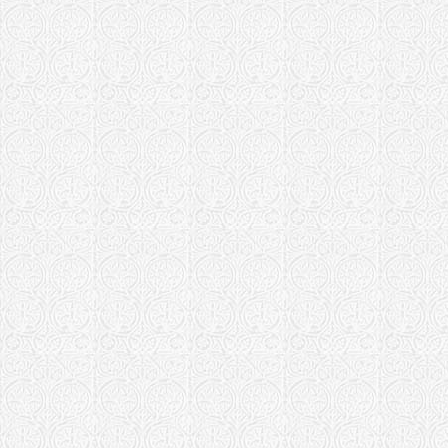
Урюпинская и 
Храм вмч. 
Уфимская епа
Свято-Нико
Стерлитама
Ханты-Мансийс