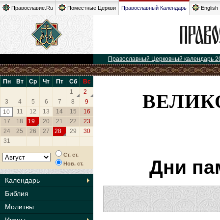
Православие.Ru
Поместные Церкви
Православный Календарь
English
Православный Церковный календарь 2
Пн
Вт
Ср
Чт
Пт
Сб
Вс
ВЕЛИК
1
2
3
4
5
6
7
8
9
11
12
13
14
15
16
10
17
18
19
20
21
22
23
24
25
26
27
28
29
30
31
Ст. ст.
Дни па
Нов. ст.
Календарь
Библия
Молитвы