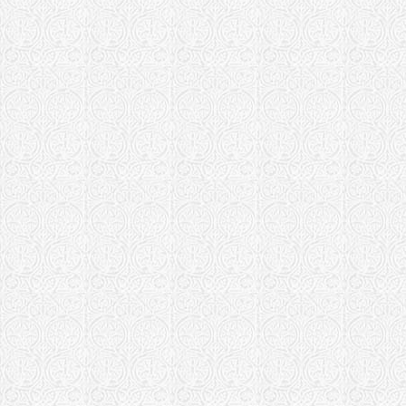
Рыбинская еп
Храм Феодо
Храм Смоле
с. Середа
Симферопольс
Мужской мо
Стратилата 
Коба)