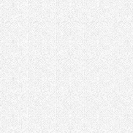
Храм Рожде
Подчерков
Феодоро-Ст
Большое К
Храм Икон
"Гребневска
Новгородская 
Храм Феодо