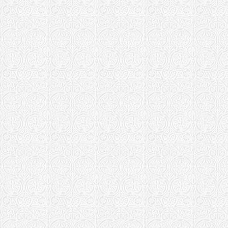
Храм в чес
Стратилата
Шуйская епар
Храм Феодо
Храм Никол
Воскресенс
Ярославская е