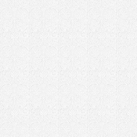
Сливенская еп
Храм Св. Т
Ставропигиал
Малый собо
Матери г. 
Свято-Троиц
Сергиев По