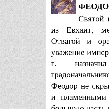
ФЕОДО
Храм Феодо
Святой 
Елецкая епарх
из Евхаит, ме
Храм Никол
Отвагой и ора
Попово
уважение импер
г. назначи
Каменская епа
градоначальник
Храм Всеми
Феодор не скры
и пламенными 
Кинешемская 
большую часть 