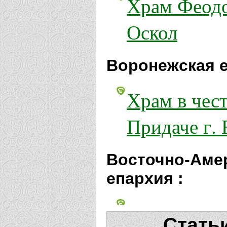
Храм Феодо
Оскол
Воронежская е
Храм в чес
Придаче г.
Восточно-Аме
епархия :
Храм вмчч.
Стать