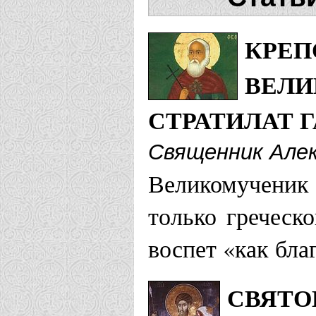
Стратилата
КРЕП
Выксунская еп
ВЕЛИ
Храм иконы
СТРАТИЛАТ Г
скорбящих 
Священник Але
Великомученик
Вяземская епа
только греческо
Храм Феодо
воспет «как бл
Екатеринодарс
СВЯТО