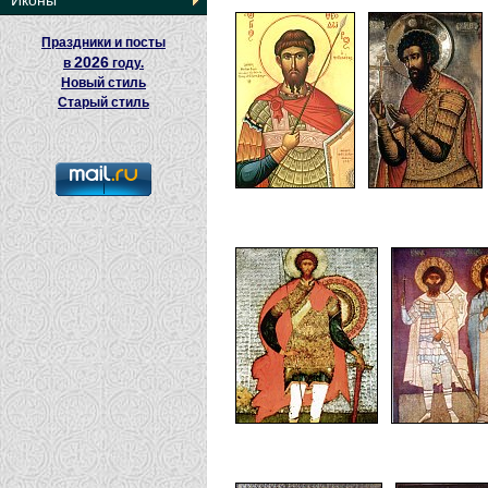
Иконы
Праздники и посты
2026
в
году.
Новый стиль
Старый стиль