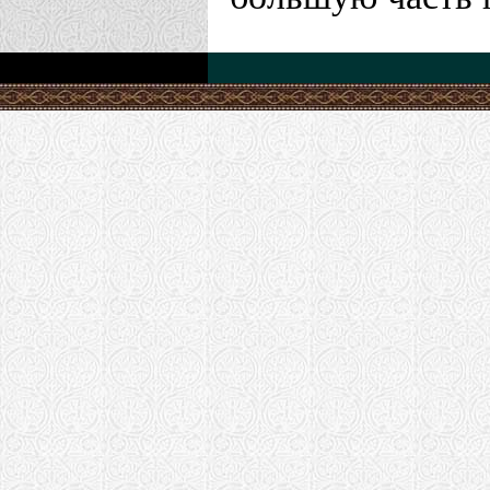
Храм "Каза
с. Кощеево
Московская еп
Андреевски
монастырь 
Храм Феодо
Московская еп