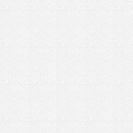
Тверская епар
Храм Преоб
Солнечный
Тихвинская еп
Храм вмч. 
Кисельня
Тихвинский
мужской мо