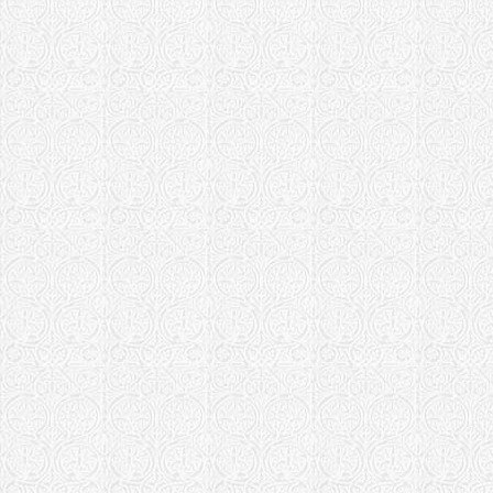
Храм святит
Ярославль
Александровск
Успенский 
Александро
Храм Икон
"Боголюбск
Богородице