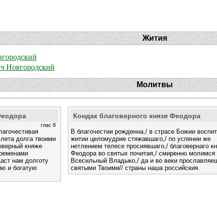
Жития
вгородский
ич Новгородский
Молитвы
Феодора
Кондак благоверного князя Феодора
глас 8
лагочестивая
В благочестии рожденна,/ в страсе Божии воспит
 лета долга твоими
житии целомудрие стяжавшаго,/ по успении же
оверный княже
нетлением телесе просиявшаго,/ благовернаго к
временами
Феодора во святых почитая,/ смиренно молимся 
аст нам долготу
Всесильный Владыко,/ да и во веки прославляе
ию и богатую
святыми Твоими// страны наша российския.