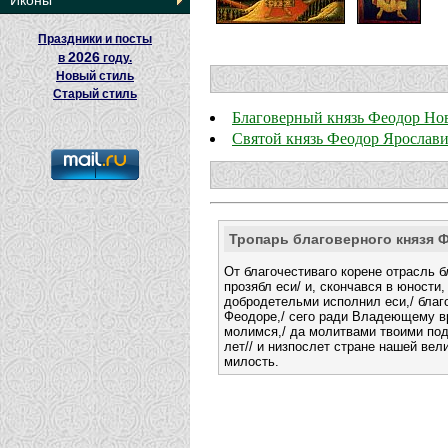
Иконы
Праздники и посты
2026
в
году.
Новый стиль
Старый стиль
Благоверный князь Феодор Но
Святой князь Феодор Ярослав
Тропарь благоверного князя 
От благочестиваго корене отрасль б
прозябл еси/ и, скончався в юности,
добродетельми исполнил еси,/ благ
Феодоре,/ сего ради Владеющему 
молимся,/ да молитвами твоими под
лет// и низпослет стране нашей вел
милость.