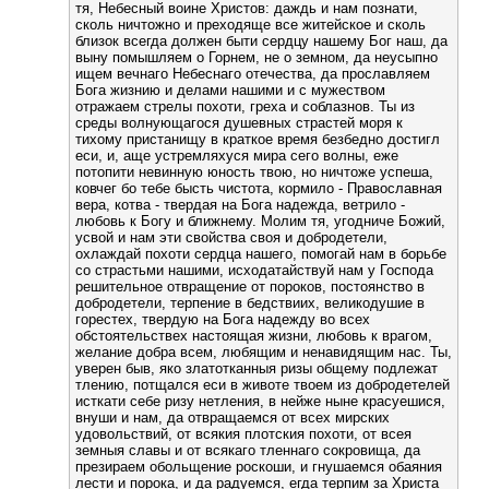
тя, Небесный воине Христов: даждь и нам познати,
сколь ничтожно и преходяще все житейское и сколь
близок всегда должен быти сердцу нашему Бог наш, да
выну помышляем о Горнем, не о земном, да неусыпно
ищем вечнаго Небеснаго отечества, да прославляем
Бога жизнию и делами нашими и с мужеством
отражаем стрелы похоти, греха и соблазнов. Ты из
среды волнующагося душевных страстей моря к
тихому пристанищу в краткое время безбедно достигл
еси, и, аще устремляхуся мира сего волны, еже
потопити невинную юность твою, но ничтоже успеша,
ковчег бо тебе бысть чистота, кормило - Православная
вера, котва - твердая на Бога надежда, ветрило -
любовь к Богу и ближнему. Молим тя, угодниче Божий,
усвой и нам эти свойства своя и добродетели,
охлаждай похоти сердца нашего, помогай нам в борьбе
со страстьми нашими, исходатайствуй нам у Господа
решительное отвращение от пороков, постоянство в
добродетели, терпение в бедствиих, великодушие в
горестех, твердую на Бога надежду во всех
обстоятельствех настоящая жизни, любовь к врагом,
желание добра всем, любящим и ненавидящим нас. Ты,
уверен быв, яко златотканныя ризы общему подлежат
тлению, потщался еси в животе твоем из добродетелей
исткати себе ризу нетления, в нейже ныне красуешися,
внуши и нам, да отвращаемся от всех мирских
удовольствий, от всякия плотския похоти, от всея
земныя славы и от всякаго тленнаго сокровища, да
презираем обольщение роскоши, и гнушаемся обаяния
лести и порока, и да радуемся, егда терпим за Христа