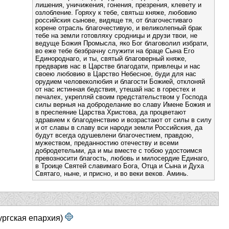
лишения, уничижения, гонения, презрения, клевету и
озлобление. Горяху к тебе, святьш княже, любовию
российския сынове, видяще тя, от благочестиваго
корене отрасль благочестивую, и великолепный брак
тебе на земли готовляху сродницы и друзи твои, не
ведуще Божия Промысла, яко Бог благоволил избрати,
во еже тебе безбрачну служити на браце Сына Его
Единороднаго, и ты, святый благоверный княже,
предварив нас в Царстве благодати, привлецы и нас
своею любовию в Царство Небесное, буди для нас
орудием человеколюбия и благости Божией, отклоняй
от нас истинная бедствия, утешай нас в горестех и
печалех, укрепляй своим предстательством у Господа
силы верныя на доброделание во славу Имене Божия и
в преспеяние Царства Христова, да процветают
здравием к благоденствию и возрастают от силы в силу
и от славы в славу вси народи земли Российския, да
будут всегда одушевлени благочестием, правдою,
мужеством, преданностию отечеству и всеми
добродетельми, да и мы вместе с тобою удостоимся
превозносити благость, любовь и милосердие Единаго,
в Троице Святей славимаго Бога, Отца и Сына и Духа
Святаго, ныне, и присно, и во веки веков. Аминь.
ургская епархия)