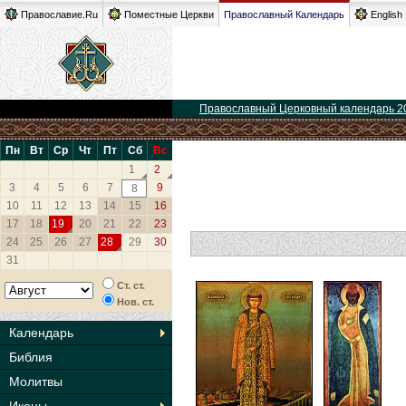
Православие.Ru
Поместные Церкви
Православный Календарь
English
Православный Церковный календарь 2
Пн
Вт
Ср
Чт
Пт
Сб
Вс
1
2
3
4
5
6
7
9
8
10
11
12
13
14
15
16
17
18
19
20
21
22
23
24
25
26
27
28
29
30
31
Ст. ст.
Нов. ст.
Календарь
Библия
Молитвы