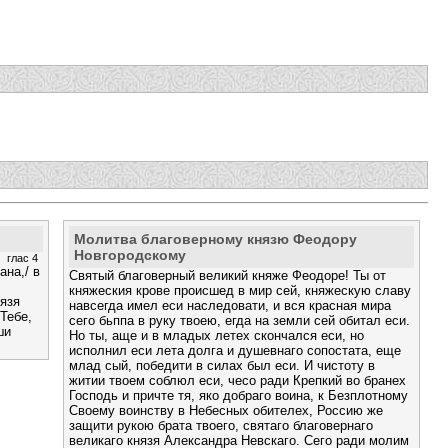
Молитва благоверному князю Феодору
Новгородскому
глас 4
ана,/ в
Святый благоверный великий княже Феодоре! Ты от
княжеския крове происшед в мир сей, княжескую славу
нязя
навсегда имел еси наследовати, и вся красная мира
Тебе,
сего бьппа в руку твоею, егда на земли сей обитал еси.
ши
Но ты, аще и в младых летех скончался еси, но
исполнил еси лета долга и душевнаго сопостата, еще
млад сый, победити в силах был еси. И чистоту в
житии твоем соблюл еси, чесо ради Крепкий во бранех
Господь и причте тя, яко добраго воина, к Безплотному
Своему воинству в Небесных обителех, Россию же
защити рукою брата твоего, святаго благовернаго
великаго князя Александра Невскаго. Сего ради молим