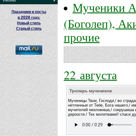
Иконы
Мученики А
Праздники и посты
2026
(Боголеп), Ак
в
году.
Новый стиль
Старый стиль
прочие
22 августа
Тропарь мучеников
Мученицы Твои, Господи,/ во страд
нетленныя от Тебе, Бога нашего,/ и
мучителей низложиша,/ сокрушиша
дерзости./ Тех молитвами// спаси д