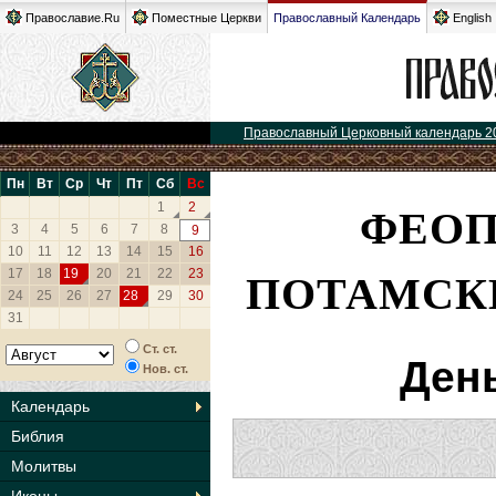
Православие.Ru
Поместные Церкви
Православный Календарь
English
Православный Церковный календарь 2
Пн
Вт
Ср
Чт
Пт
Сб
Вс
ФЕОП
1
2
3
4
5
6
7
8
9
10
11
12
13
14
15
16
ПОТАМСКИ
17
18
19
20
21
22
23
24
25
26
27
28
29
30
31
Ст. ст.
Ден
Нов. ст.
Календарь
Библия
Молитвы