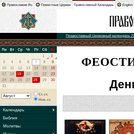
Православие.Ru
Поместные Церкви
Православный Календарь
English
Православный Церковный календарь 2
Пн
Вт
Ср
Чт
Пт
Сб
Вс
ФЕОСТИ
1
2
3
4
5
6
8
9
7
10
11
12
13
14
15
16
17
18
19
20
21
22
23
24
25
26
27
28
29
30
Ден
31
Ст. ст.
Нов. ст.
Календарь
Библия
Молитвы