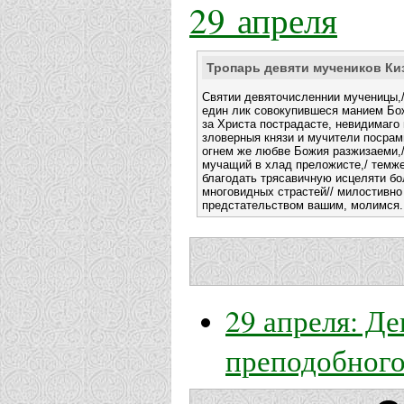
29 апреля
Тропарь девяти мучеников Ки
Святии девяточисленнии мученицы,/
един лик совокупившеся манием Бо
за Христа пострадасте, невидимаго 
зловерныя князи и мучители посрам
огнем же любве Божия разжизаеми,/
мучащий в хлад преложисте,/ темже
благодать трясавичную исцеляти бол
многовидных страстей// милостивно
предстательством вашим, молимся.
29 апреля: Д
преподобног