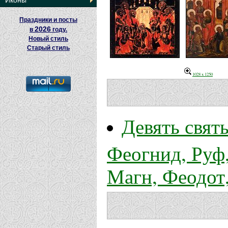
Иконы
Праздники и посты
2026
в
году.
Новый стиль
Старый стиль
1028 x 1250
Девять свят
Феогнид, Руф,
Магн, Феодот