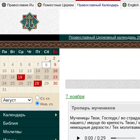
Православие.Ru
Поместные Церкви
Православный Календарь
English
Православный Церковный календарь 2
Пн
Вт
Ср
Чт
Пт
Сб
Вс
1
2
3
4
5
6
7
9
8
10
11
12
13
14
15
16
17
18
19
20
21
22
23
24
25
26
27
28
29
30
31
7 ноября
Ст. ст.
Нов. ст.
Тропарь мучеников
Календарь
Мученицы Твои, Господи,/ во страд
нашего,/ имуще бо крепость Твою,/
Библия
немощныя дерзости./ Тех молитвами
Молитвы