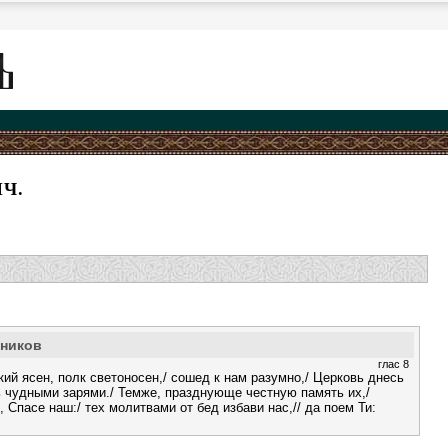
Ч.
еников
глас 8
ий ясен, полк светоносен,/ сошед к нам разумно,/ Церковь днесь
ь чудными зарями./ Темже, празднующе честную память их,/
, Спасе наш:/ тех молитвами от бед избави нас,// да поем Ти: