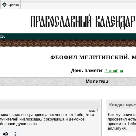
Српска
026
ФЕОФИЛ МЕЛИТИНСКИЙ, М
7 ноября
День памяти:
Молитвы
Кондак муч
глас 4
аниих своих венцы прияша нетленныя от Тебе, Бога
Лик мученическ
 мучителей низложиша,/ сокрушиша и демонов
просветил ест
// спаси души наша.
просим от Тебе
аллилуия.