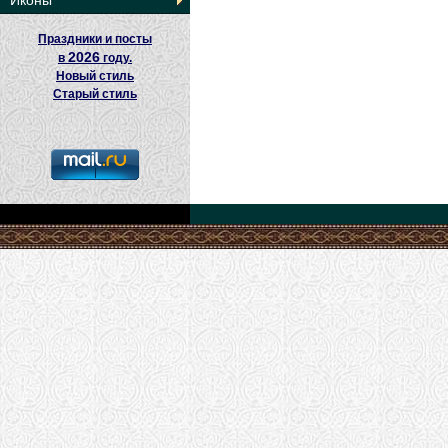
Иконы
Праздники и посты
2026
в
году.
Новый стиль
Старый стиль