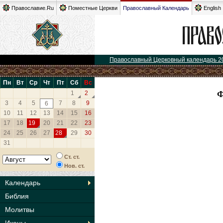
Православие.Ru
Поместные Церкви
Православный Календарь
English
Православный Церковный календарь 2
Пн
Вт
Ср
Чт
Пт
Сб
Вс
1
2
3
4
5
7
8
9
6
10
11
12
13
14
15
16
17
18
19
20
21
22
23
24
25
26
27
28
29
30
31
Ст. ст.
Нов. ст.
Календарь
Библия
Молитвы