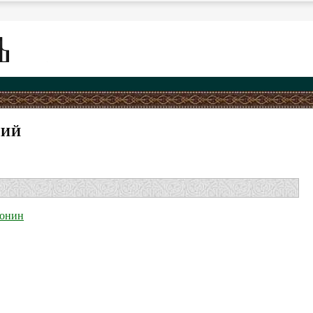
КИЙ
тонин