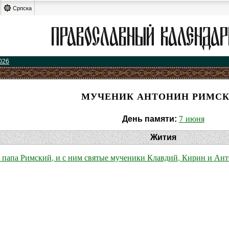
Српска
026
МУЧЕНИК АНТОНИН РИМС
7 июня
День памяти:
Жития
папа Римский, и с ним святые мученики Клавдий, Кирин и Ан