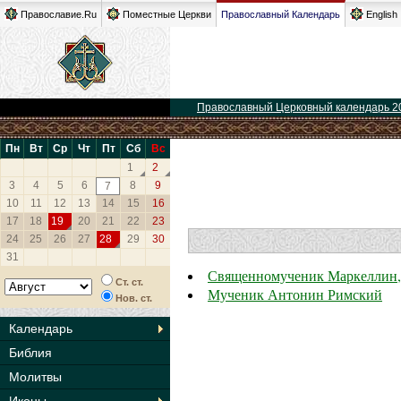
Православие.Ru
Поместные Церкви
Православный Календарь
English
Православный Церковный календарь 2
Пн
Вт
Ср
Чт
Пт
Сб
Вс
1
2
3
4
5
6
8
9
7
10
11
12
13
14
15
16
17
18
19
20
21
22
23
24
25
26
27
28
29
30
31
Священномученик Маркеллин, 
Ст. ст.
Мученик Антонин Римский
Нов. ст.
Календарь
Библия
Молитвы