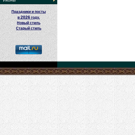
Иконы
Праздники и посты
2026
в
году.
Новый стиль
Старый стиль