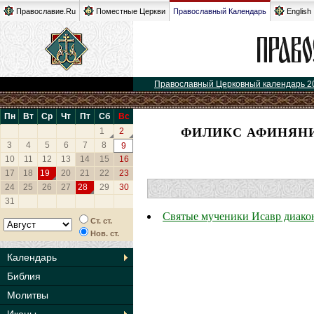
Православие.Ru
Поместные Церкви
Православный Календарь
English
Православный Церковный календарь 2
Пн
Вт
Ср
Чт
Пт
Сб
Вс
ФИЛИКС АФИНЯНИ
1
2
3
4
5
6
7
8
9
10
11
12
13
14
15
16
17
18
19
20
21
22
23
24
25
26
27
28
29
30
31
Святые мученики Исавр диако
Ст. ст.
Нов. ст.
Календарь
Библия
Молитвы