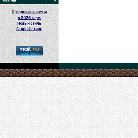
Иконы
Праздники и посты
2026
в
году.
Новый стиль
Старый стиль