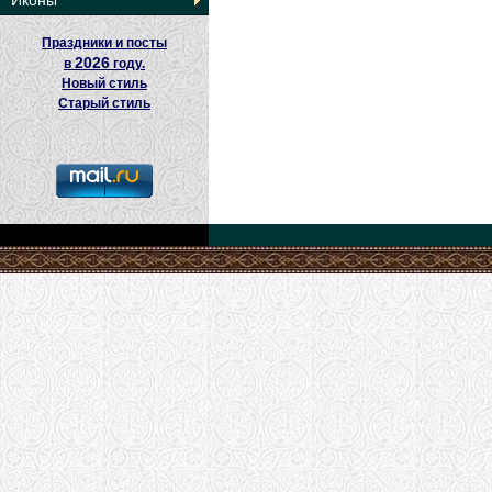
Иконы
Праздники и посты
2026
в
году.
Новый стиль
Старый стиль