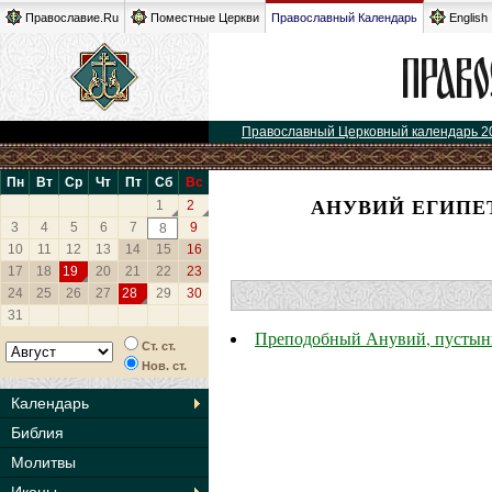
Православие.Ru
Поместные Церкви
Православный Календарь
English
Православный Церковный календарь 2
Пн
Вт
Ср
Чт
Пт
Сб
Вс
АНУВИЙ ЕГИПЕ
1
2
3
4
5
6
7
9
8
10
11
12
13
14
15
16
17
18
19
20
21
22
23
24
25
26
27
28
29
30
31
Преподобный Анувий, пустын
Ст. ст.
Нов. ст.
Календарь
Библия
Молитвы