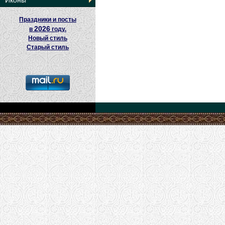
Иконы
Праздники и посты
2026
в
году.
Новый стиль
Старый стиль