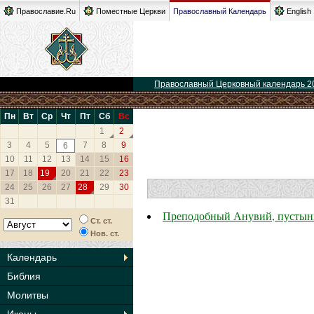
Православие.Ru
Поместные Церкви
Православный Календарь
English
Православный Церковный календарь 2
Пн
Вт
Ср
Чт
Пт
Сб
Вс
1
2
3
4
5
7
8
9
6
10
11
12
13
14
15
16
17
18
19
20
21
22
23
24
25
26
27
28
29
30
31
Преподобный Анувий, пустын
Ст. ст.
Нов. ст.
Календарь
Библия
Молитвы