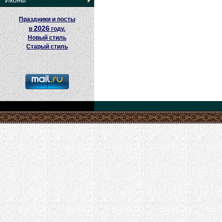
Иконы
Праздники и посты
2026
в
году.
Новый стиль
Старый стиль