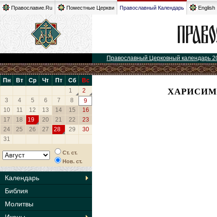
Православие.Ru
Поместные Церкви
Православный Календарь
English
Православный Церковный календарь 2
Пн
Вт
Ср
Чт
Пт
Сб
Вс
ХАРИСИМ
1
2
3
4
5
6
7
8
9
10
11
12
13
14
15
16
17
18
19
20
21
22
23
24
25
26
27
28
29
30
31
Ст. ст.
Нов. ст.
Календарь
Библия
Молитвы