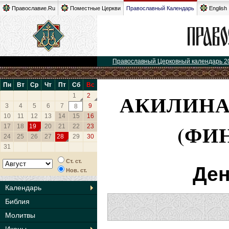
Православие.Ru
Поместные Церкви
Православный Календарь
English
Православный Церковный календарь 2
Пн
Вт
Ср
Чт
Пт
Сб
Вс
АКИЛИНА
1
2
3
4
5
6
7
9
8
10
11
12
13
14
15
16
(ФИ
17
18
19
20
21
22
23
24
25
26
27
28
29
30
31
Ст. ст.
Ден
Нов. ст.
Календарь
Библия
Молитвы