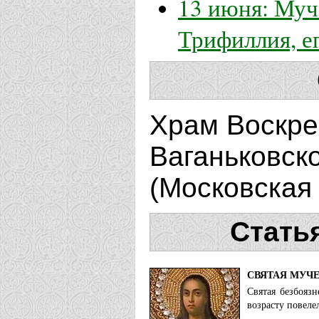
13 июня: Муч
Трифиллия, е
Храм Воскре
Ваганьковск
(Московская 
Стать
СВЯТАЯ МУЧ
Святая безбояз
возрасту повеле