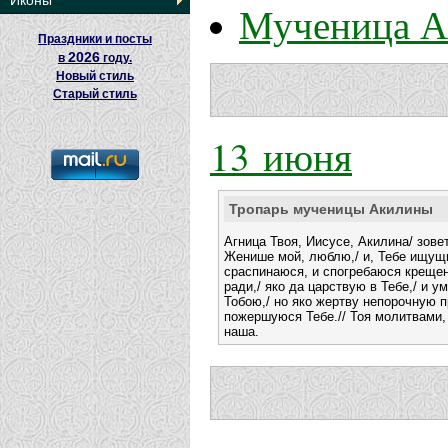
Иконы
Мученица А
Праздники и посты
2026
в
году.
Новый стиль
Старый стиль
13 июня
Тропарь мученицы Акилины
Агница Твоя, Иисусе, Акилина/ зове
Женише мой, люблю,/ и, Тебе ищущи
сраспинаюся, и спогребаюся крещен
ради,/ яко да царствую в Тебе,/ и у
Тобою,/ но яко жертву непорочную 
пожершуюся Тебе.// Тоя молитвами,
наша.