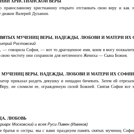
святых мучениц Веры, Надежды, Любови и матери их Софии г. 
АНИИ ХРИСТИАНСКОЙ ВЕРЫ
о православному христианину открыто отстаивать свою веру и как 
е диакон Валерий Духанин.
ы и Любови пос. Новогуровский
СВЯТЫХ МУЧЕНИЦ ВЕРЫ, НАДЕЖДЫ, ЛЮБОВИ И МАТЕРИ ИХ
РПЦЗ):
итрий Ростовский
жды, Любови и матери их Софии г. Этринген
 — говорила София, — вот то драгоценное имя, коим я могу похвалитьс
 свою чистоту они сохранили для нетленного Жениха — Сына Божия.
еры, Надежды, Любови и матери их Софии с. Валдгейм
 МУЧЕНИЦ ВЕРЫ, НАДЕЖДЫ, ЛЮБОВИ И МАТЕРИ ИХ СОФИИ
атор приказал раздеть девушку и нещадно бичевать. Затем ей отрезал
хия:
Веру, не сломили ее, огражденную силой Божией. Святая София все э
Любови и матери их Софии г. Благовещенск
ды, Любови и матери их Софии пос. Серышево
ДА, ЛЮБОВЬ
иарх Московский и всея Руси Пимен (Извеков)
и и матери их Софии пос. Синезерки
ие братья и сестры, мы с вами празднуем память святых мучениц Соф