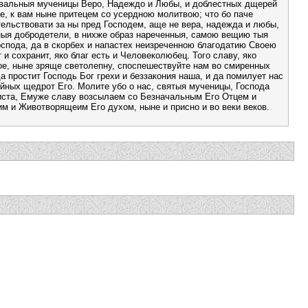
хвальныя мученицы Веро, Надеждо и Любы, и доблестных дщерей
, к вам ныне притецем со усердною молитвою; что бо паче
ельствовати за ны пред Господем, аще не вера, надежда и любы,
ныя добродетели, в нихже образ нареченныя, самою вещию тыя
оспода, да в скорбех и напастех неизреченною благодатию Своею
 и сохранит, яко благ есть и Человеколюбец. Того славу, яко
е, ныне зряще светолепну, споспешествуйте нам во смиренных
а простит Господь Бог грехи и беззакония наша, и да помилует нас
йных щедрот Его. Молите убо о нас, святыя мученицы, Господа
иста, Емуже славу возсылаем со Безначальным Его Отцем и
м и Животворящеим Его духом, ныне и присно и во веки веков.