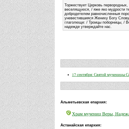
Торжествует Церковь первородных, 
веселящуюся, / яже яко мудрости т
добродетелем равночисленныя поро
уневестившияся Жениху Богу Слову,
глаголюще: / Троицы поборницы, / В
надежде утверждайте нас.
17 сентября: Святой мученицы С
Альметьевская епархия:
Храм мучениц Веры, Надежд
Астанайская епархия: