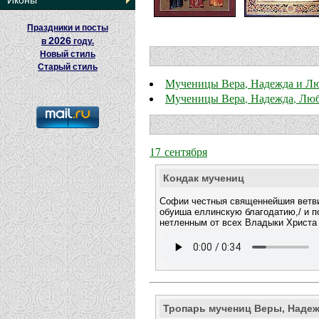
Иконы
Праздники и посты
2026
в
году.
Новый стиль
Старый стиль
Мученицы Вера, Надежда и Лю
Мученицы Вера, Надежда, Люб
17 сентября
Кондак мучениц
Софии честныя священнейшия ветви
обуиша еллинскую благодатию,/ и п
нетленным от всех Владыки Христа
Тропарь мучениц Веры, Наде