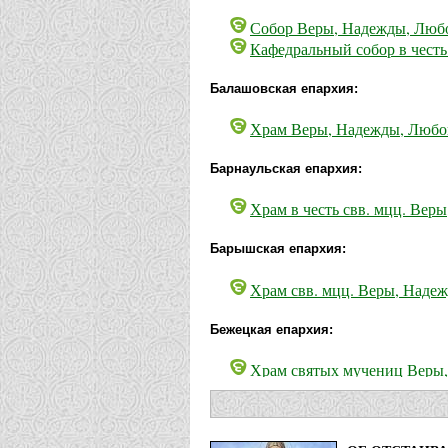
Собор Веры, Надежды, Любо
Кафедральный собор в честь
Балашовская епархия:
Храм Веры, Надежды, Любов
Барнаульская епархия:
Храм в честь свв. мцц. Вер
Барышская епархия:
Храм свв. мцц. Веры, Надеж
Бежецкая епархия:
Храм святых мучениц Веры,
Белгородская епархия: