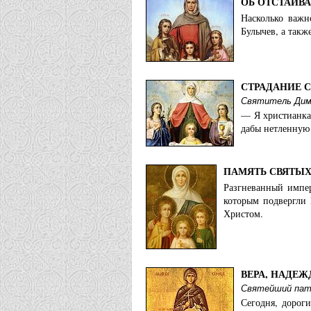
Храмовый комплекс во имя 
ОБ ОТСТАИВ
Насколько важн
Белевская епархия:
Булычев, а такж
Храм Софии, Веры, Надежд
СТРАДАНИЕ 
Берлинская и Германская епархия (
Святитель Дим
Храм свв. мцц. Веры, Наде
— Я христианка,
дабы нетленную
Биробиджанская епархия:
Храм во имя св. мучениц В
ПАМЯТЬ СВЯТЫХ
Разгневанный импер
Благовещенская и Тындинская епар
которым подвергли 
Христом.
Храм мцц. Веры, Надежды, 
Храм мучениц Веры, Надеж
Брянская епархия:
ВЕРА, НАДЕЖ
Святейший патр
Храм Веры, Надежды, Любов
Сегодня, дорог