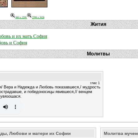
860 x 1200
2598 x 3626
Жития
бовь и их мать София
овь и София
Молитвы
глас 1
/ Вера и Надежда и Любовь показавшеся,/ мудрость
острадавше, и победоносицы явившеся,// венцем
 увязошася.
жды, Любови и матери их Софии
Молитва мучен