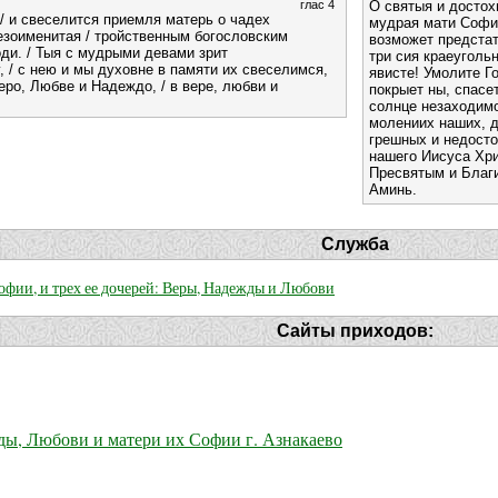
глас 4
О святыя и досто
/ и свеселится приемля матерь о чадех
мудрая мати Софие
езоименитая / тройственным богословским
возможет предстат
ди. / Тыя с мудрыми девами зрит
три сия краеуголь
 / с нею и мы духовне в памяти их свеселимся,
явисте! Умолите Г
еро, Любве и Надеждо, / в вере, любви и
покрыет ны, спасет
солнце незаходимо
молениих наших, д
грешных и недосто
нашего Иисуса Хр
Пресвятым и Благи
Аминь.
Служба
офии, и трех ее дочерей: Веры, Надежды и Любови
Сайты приходов:
ы, Любови и матери их Софии г. Азнакаево