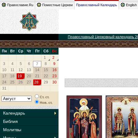
Православие.Ru
Поместные Церкви
Православный Календарь
English
Православный Церковный календарь 2
Пн
Вт
Ср
Чт
Пт
Сб
Вс
1
2
3
4
5
6
8
9
7
10
11
12
13
14
15
16
17
18
19
20
21
22
23
24
25
26
27
28
29
30
31
Ст. ст.
Нов. ст.
Календарь
Библия
Молитвы