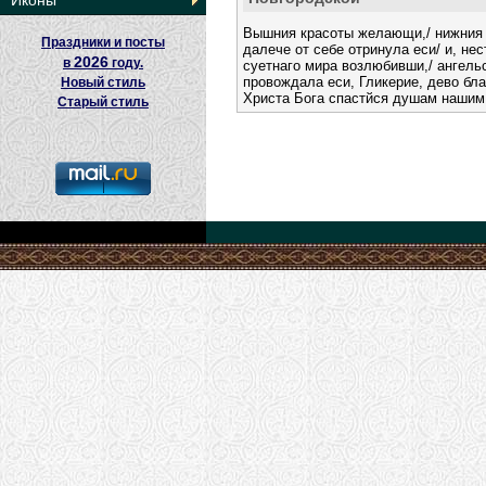
Иконы
Вышния красоты желающи,/ нижния 
Праздники и посты
далече от себе отринула еси/ и, не
2026
в
году.
суетнаго мира возлюбивши,/ ангель
провождала еси, Гликерие, дево бл
Новый стиль
Христа Бога спастйся душам нашим
Старый стиль