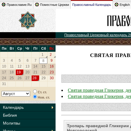
Православие.Ru
Поместные Церкви
Православный Календарь
English
Православный Церковный календарь 2
Пн
Вт
Ср
Чт
Пт
Сб
Вс
СВЯТАЯ ПРАВ
1
2
3
4
5
6
7
9
8
10
11
12
13
14
15
16
17
18
19
20
21
22
23
24
25
26
27
28
29
30
31
Святая праведная Гликерия, де
Ст. ст.
Святая праведная Гликерия, де
Нов. ст.
Календарь
Библия
Молитвы
Тропарь праведной Гликерии 
Новгородской