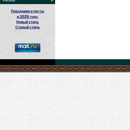
Иконы
Праздники и посты
2026
в
году.
Новый стиль
Старый стиль