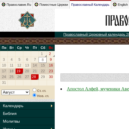
Православие.Ru
Поместные Церкви
Православный Календарь
English
Православный Церковный календарь 2
Пн
Вт
Ср
Чт
Пт
Сб
Вс
1
2
3
4
5
6
7
9
8
10
11
12
13
14
15
16
17
18
19
20
21
22
23
24
25
26
27
28
29
30
31
Апостол Алфей, мученики Аве
Ст. ст.
Нов. ст.
Календарь
Библия
Молитвы