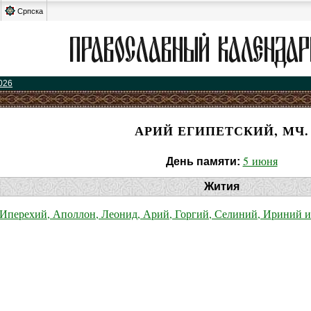
Српска
026
АРИЙ ЕГИПЕТСКИЙ, МЧ.
5 июня
День памяти:
Жития
Иперехий, Аполлон, Леонид, Арий, Горгий, Селиний, Ириний 