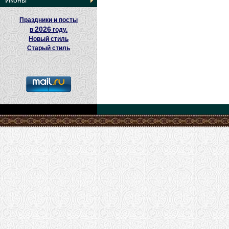
Иконы
Праздники и посты
2026
в
году.
Новый стиль
Старый стиль