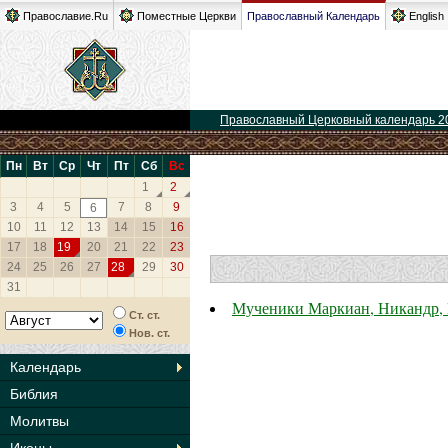
Православие.Ru
Поместные Церкви
Православный Календарь
English
Православный Церковный календарь 2
Пн
Вт
Ср
Чт
Пт
Сб
Вс
1
2
3
4
5
7
8
9
6
10
11
12
13
14
15
16
17
18
19
20
21
22
23
24
25
26
27
28
29
30
31
Мученики Маркиан, Никандр, 
Ст. ст.
Нов. ст.
Календарь
Библия
Молитвы