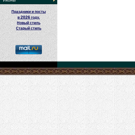
Иконы
Праздники и посты
2026
в
году.
Новый стиль
Старый стиль