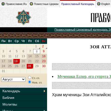
Православие.Ru
Поместные Церкви
Православный Календарь
English
Православный Церковный календарь 2
Пн
Вт
Ср
Чт
Пт
Сб
Вс
ЗОЯ АТ
1
2
3
4
5
6
7
9
8
10
11
12
13
14
15
16
17
18
19
20
21
22
23
24
25
26
27
28
29
30
31
Мученики Еспер, его супруга 
Ст. ст.
Нов. ст.
Календарь
Храм мученицы Зои Атталийской
Библия
Молитвы