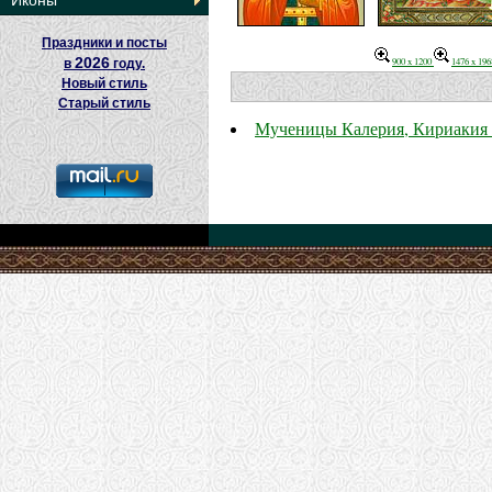
Иконы
Праздники и посты
2026
900 x 1200
1476 x 196
в
году.
Новый стиль
Старый стиль
Мученицы Калерия, Кириакия