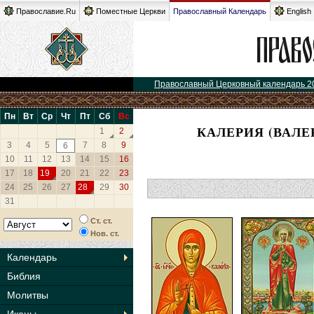
Православие.Ru
Поместные Церкви
Православный Календарь
English
Православный Церковный календарь 2
Пн
Вт
Ср
Чт
Пт
Сб
Вс
КАЛЕРИЯ (ВАЛЕ
1
2
3
4
5
7
8
9
6
10
11
12
13
14
15
16
17
18
19
20
21
22
23
24
25
26
27
28
29
30
31
Ст. ст.
Нов. ст.
Календарь
Библия
Молитвы