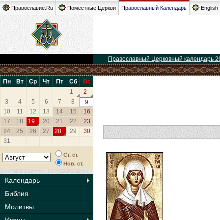
Православие.Ru
Поместные Церкви
Православный Календарь
English
Православный Церковный календарь 2
Пн
Вт
Ср
Чт
Пт
Сб
Вс
1
2
3
4
5
6
7
8
9
10
11
12
13
14
15
16
17
18
19
20
21
22
23
24
25
26
27
28
29
30
31
Ст. ст.
Нов. ст.
Календарь
Библия
Молитвы