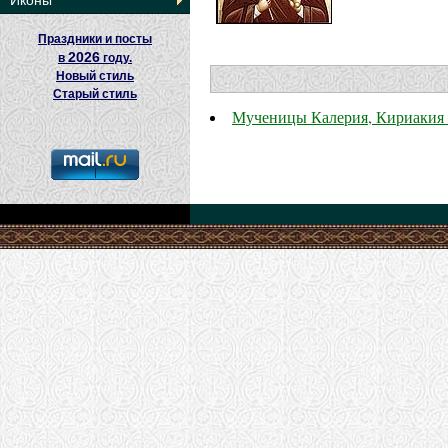
Иконы
Праздники и посты
2026
в
году.
Новый стиль
Старый стиль
Мученицы Калерия, Кириакия