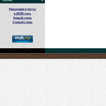
Иконы
Праздники и посты
2026
в
году.
Новый стиль
Старый стиль