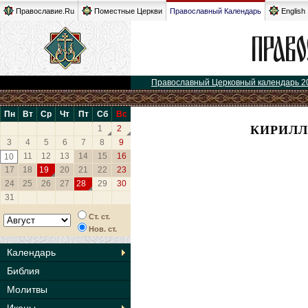
Православие.Ru
Поместные Церкви
Православный Календарь
English
Православный Церковный календарь 2
Пн
Вт
Ср
Чт
Пт
Сб
Вс
КИРИЛЛ
1
2
3
4
5
6
7
8
9
11
12
13
14
15
16
10
17
18
19
20
21
22
23
24
25
26
27
28
29
30
31
Ст. ст.
Нов. ст.
Календарь
Библия
Молитвы