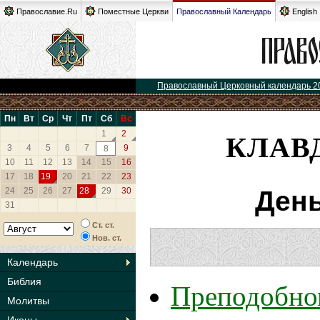
Православие.Ru
Поместные Церкви
Православный Календарь
English
Православный Церковный календарь 2
Пн
Вт
Ср
Чт
Пт
Сб
Вс
КЛАВ
1
2
3
4
5
6
7
9
8
10
11
12
13
14
15
16
17
18
19
20
21
22
23
24
25
26
27
28
29
30
День
31
Ст. ст.
Нов. ст.
Календарь
Библия
Преподобно
Молитвы