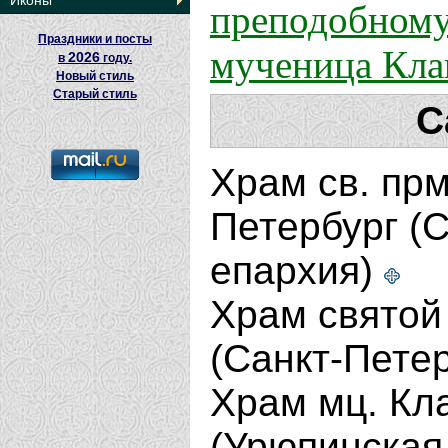
преподобному
Иконы
Праздники и посты
мученица Кла
2026
в
году.
Новый стиль
Старый стиль
С
Храм св. прм
Петербург (
епархия)
Храм святой 
(Санкт-Петер
Храм мц. Кл
(Урюпинская