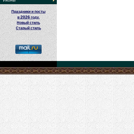
Иконы
Праздники и посты
2026
в
году.
Новый стиль
Старый стиль