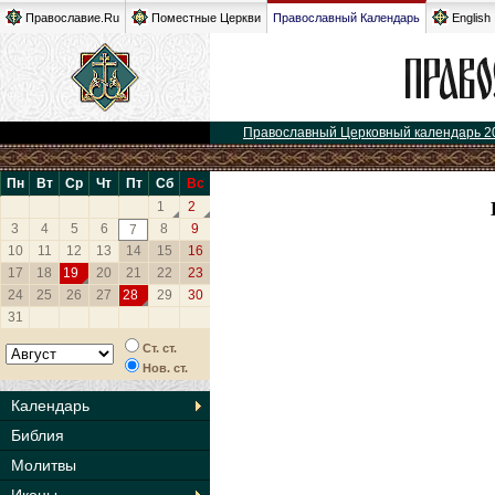
Православие.Ru
Поместные Церкви
Православный Календарь
English
Православный Церковный календарь 2
Пн
Вт
Ср
Чт
Пт
Сб
Вс
1
2
3
4
5
6
8
9
7
10
11
12
13
14
15
16
17
18
19
20
21
22
23
24
25
26
27
28
29
30
31
Ст. ст.
Нов. ст.
Календарь
Библия
Молитвы