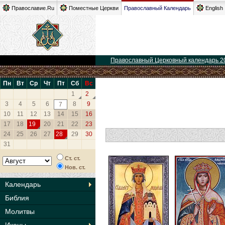
Православие.Ru
Поместные Церкви
Православный Календарь
English
Православный Церковный календарь 2
Пн
Вт
Ср
Чт
Пт
Сб
Вс
1
2
3
4
5
6
8
9
7
10
11
12
13
14
15
16
17
18
19
20
21
22
23
24
25
26
27
28
29
30
31
Ст. ст.
Нов. ст.
Календарь
Библия
Молитвы