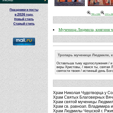
Иконы
Праздники и посты
2026
799 x 1200
1331 x 20
в
году.
Новый стиль
Старый стиль
Мученица Людмила, княгиня ч
Тропарь мученице Людмиле, к
Оставльша тьму идолослужения / и
веры Христовы, / явися ты, святая 
святости твоея / истинный день Бог
Храм Николая Чудотворца у Сол
Храм Святых Благоверных Вяче
Храм святой мученицы Людмилы
Храм св. равноап. Владимира и
Храм Людмилы Чешской г. Ржи