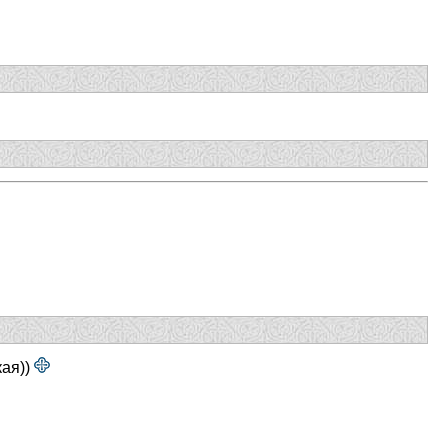
кая))