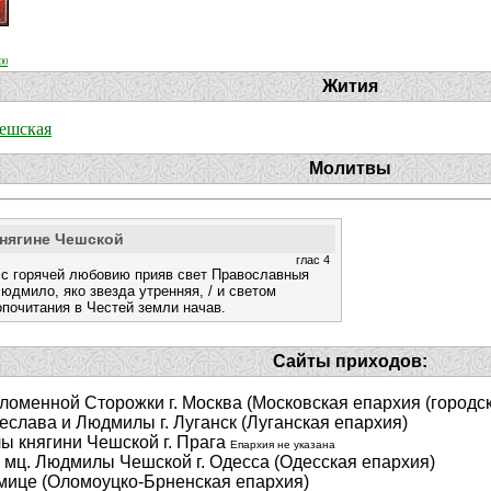
00
Жития
ешская
Молитвы
нягине Чешской
глас 4
 с горячей любовию прияв свет Православныя
Людмило, яко звезда утренняя, / и светом
опочитания в Честей земли начав.
Сайты приходов:
оменной Сторожки г. Москва (Московская епархия (городс
слава и Людмилы г. Луганск (Луганская епархия)
 княгини Чешской г. Прага
Епархия не указана
 мц. Людмилы Чешской г. Одесса (Одесская епархия)
мице (Оломоуцко-Брненская епархия)