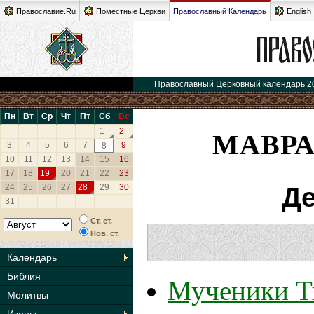
Православие.Ru
Поместные Церкви
Православный Календарь
English
Православный Церковный календарь 2
Пн
Вт
Ср
Чт
Пт
Сб
Вс
МАВРА
1
2
3
4
5
6
7
9
8
10
11
12
13
14
15
16
17
18
19
20
21
22
23
24
25
26
27
28
29
30
Де
31
Ст. ст.
Нов. ст.
Календарь
Библия
Мученики Т
Молитвы