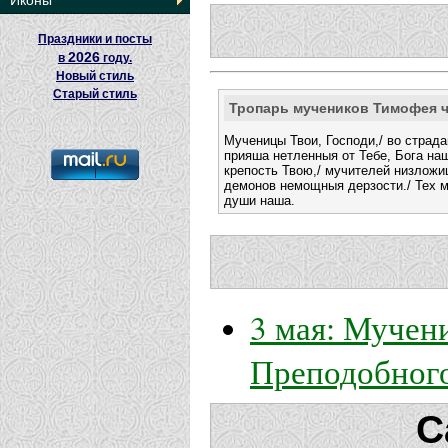
Иконы
Праздники и посты
2026
в
году.
Новый стиль
Старый стиль
Тропарь мучеников Тимофея 
Мученицы Твои, Господи,/ во страд
прияша нетленныя от Тебе, Бога на
крепость Твою,/ мучителей низложи
демонов немощныя дерзости./ Тех 
души наша.
3 мая: Мучен
Преподобного
С