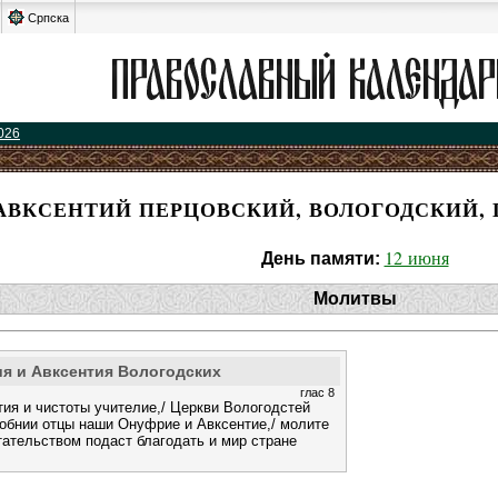
Српска
026
АВКСЕНТИЙ ПЕРЦОВСКИЙ, ВОЛОГОДСКИЙ, 
12 июня
День памяти:
Молитвы
я и Авксентия Вологодских
глас 8
тия и чистоты учителие,/ Церкви Вологодстей
обнии отцы наши Онуфрие и Авксентие,/ молите
тательством подаст благодать и мир стране