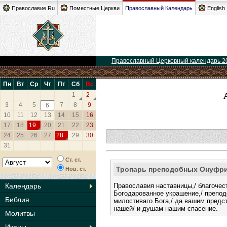
Православие.Ru
Поместные Церкви
Православный Календарь
English
Православный Церковный календарь 2
Пн
Вт
Ср
Чт
Пт
Сб
Вс
1
2
3
4
5
7
8
9
6
10
11
12
13
14
15
16
17
18
19
20
21
22
23
24
25
26
27
28
29
30
31
Ст. ст.
Тропарь преподобных Онуфри
Нов. ст.
Православия наставницы,/ благочес
Календарь
Богодарованное украшение,/ препод
Библия
милостиваго Бога,/ да вашим предс
нашей/ и душам нашим спасение.
Молитвы