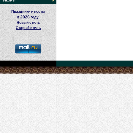
Иконы
Праздники и посты
2026
в
году.
Новый стиль
Старый стиль