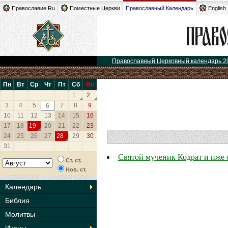
Православие.Ru
Поместные Церкви
Православный Календарь
English
Православный Церковный календарь 2
Пн
Вт
Ср
Чт
Пт
Сб
Вс
1
2
3
4
5
7
8
9
6
10
11
12
13
14
15
16
17
18
19
20
21
22
23
24
25
26
27
28
29
30
31
Святой мученик Кодрат и иже 
Ст. ст.
Нов. ст.
Календарь
Библия
Молитвы