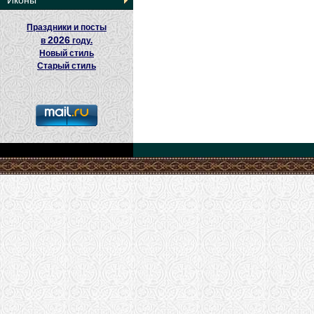
Иконы
Праздники и посты
2026
в
году.
Новый стиль
Старый стиль