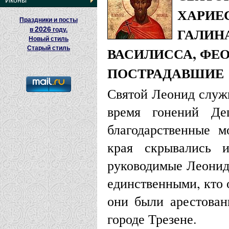
Иконы
ХАРИЕС
Праздники и посты
ГАЛИНА
2026
в
году.
Новый стиль
ВАСИЛИССА, ФЕО
Старый стиль
ПОСТРАДАВШИЕ
Святой Леонид служи
время гонений Де
благодарственные м
края скрывались 
руководимые Леонидо
единственными, кто 
они были арестован
городе Трезене.