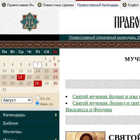
Православие.Ru
Поместные Церкви
Православный Календарь
English
Православный Церковный календарь 2
Пн
Вт
Ср
Чт
Пт
Сб
Вс
МУЧ
1
2
3
4
5
6
8
9
7
10
11
12
13
14
15
16
17
18
19
20
21
22
23
24
25
26
27
28
29
30
31
Святой мученик Кодрат и иже 
Ст. ст.
Святой мученик Леонид и свят
Нов. ст.
Василисса и Феодора
Календарь
Библия
Молитвы
СВЯТО