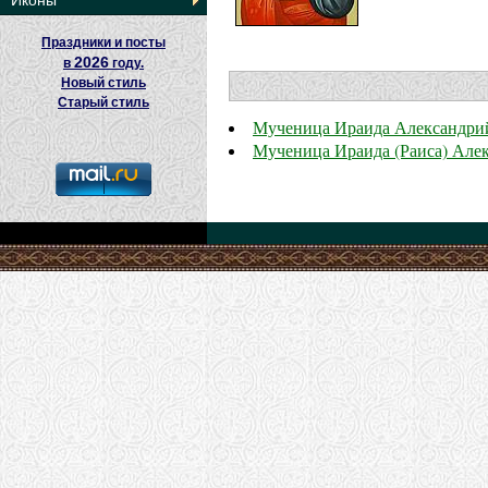
Иконы
Праздники и посты
2026
в
году.
Новый стиль
Старый стиль
Мученица Ираида Александри
Мученица Ираида (Раиса) Але