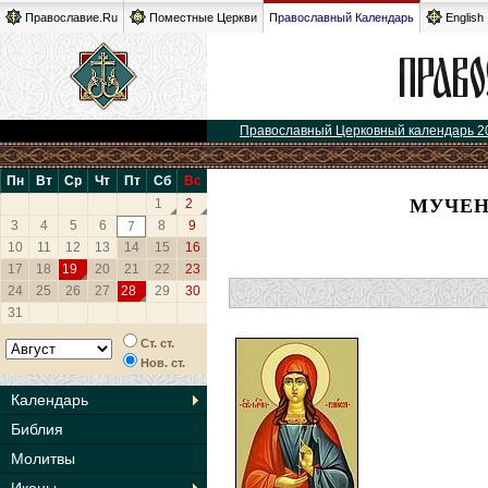
Православие.Ru
Поместные Церкви
Православный Календарь
English
Православный Церковный календарь 2
Пн
Вт
Ср
Чт
Пт
Сб
Вс
МУЧЕН
1
2
3
4
5
6
8
9
7
10
11
12
13
14
15
16
17
18
19
20
21
22
23
24
25
26
27
28
29
30
31
Ст. ст.
Нов. ст.
Календарь
Библия
Молитвы