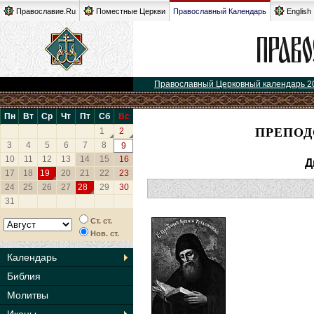
Православие.Ru
Поместные Церкви
Православный Календарь
English
Православный Церковный календарь 2
Пн
Вт
Ср
Чт
Пт
Сб
Вс
ПРЕПОД
1
2
3
4
5
6
7
8
9
10
11
12
13
14
15
16
Д
17
18
19
20
21
22
23
24
25
26
27
28
29
30
31
Ст. ст.
Нов. ст.
Календарь
Библия
Молитвы