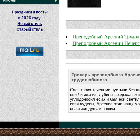
Иконы
Праздники и посты
2026
в
году.
Новый стиль
Старый стиль
Преподобный Арсений Трудо
Преподобный Арсений Печерс
Тропарь преподобного Арсен
трудолюбивого
Слез твоих теченьми пустыни безп
еси,/ и иже из глубины воздыханьми
уплодоносил еси,/ и был еси светил
сияя чудесы, Арсение отче наш,/ м
спастися душам нашим.