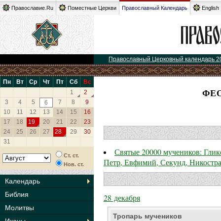
Православие.Ru
Поместные Церкви
Православный Календарь
English
Православный Церковный календарь 2
Пн
Вт
Ср
Чт
Пт
Сб
Вс
ФЕ
1
2
3
4
5
7
8
9
6
10
11
12
13
14
15
16
17
18
19
20
21
22
23
24
25
26
27
28
29
30
31
Святые 20000 мучеников: Глик
Ст. ст.
Петр, Евфимий, Секунд, Никостра
Нов. ст.
Календарь
Библия
28 декабря
Молитвы
Тропарь мучеников