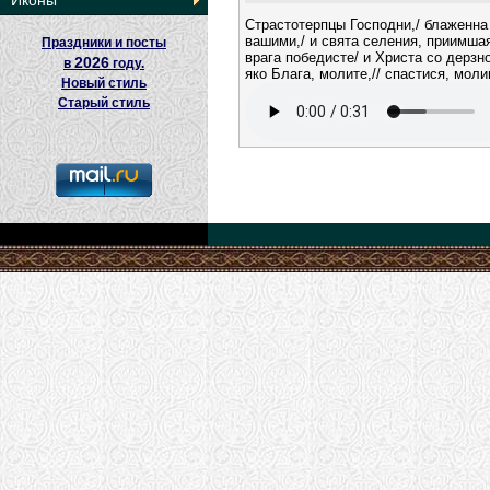
Иконы
Страстотерпцы Господни,/ блаженна
вашими,/ и свята селения, приимшая
Праздники и посты
врага победисте/ и Христа со дерзн
2026
в
году.
яко Блага, молите,// спастися, мол
Новый стиль
Старый стиль