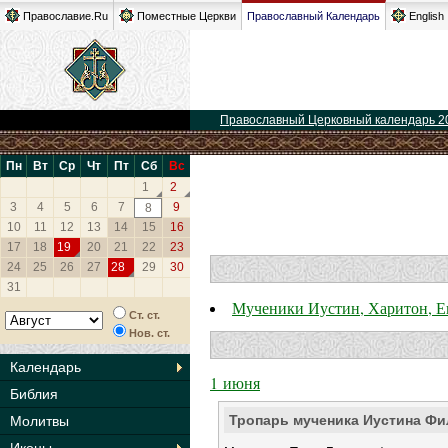
Православие.Ru
Поместные Церкви
Православный Календарь
English
Православный Церковный календарь 2
Пн
Вт
Ср
Чт
Пт
Сб
Вс
1
2
3
4
5
6
7
9
8
10
11
12
13
14
15
16
17
18
19
20
21
22
23
24
25
26
27
28
29
30
31
Мученики Иустин, Харитон, Ев
Ст. ст.
Нов. ст.
Календарь
1 июня
Библия
Тропарь мученика Иустина Фи
Молитвы