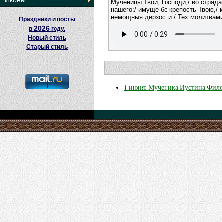
Иконы
Мученицы Твои, Господи,/ во страд
нашего:/ имуще бо крепость Твою,/
немощныя дерзости./ Тех молитвами
Праздники и посты
2026
в
году.
Новый стиль
Старый стиль
1 июня: Мученика Иустина Фило