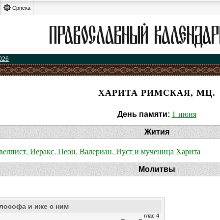
Српска
026
ХАРИТА РИМСКАЯ, МЦ.
1 июня
День памяти:
Жития
елпист, Иеракс, Пеон, Валериан, Иуст и мученица Харита
Молитвы
лософа и иже с ним
глас 4