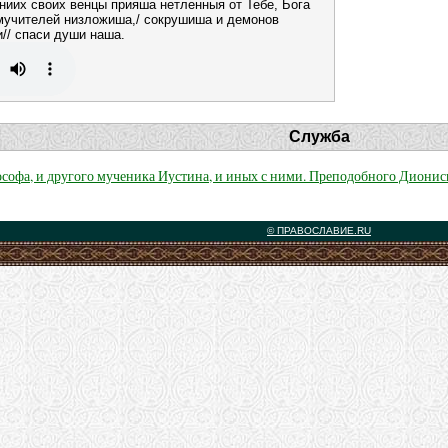
аниих своих венцы прияша нетленныя от Тебе, Бога
 мучителей низложиша,/ сокрушиша и демонов
// спаси души наша.
Служба
софа, и другого мученика Иустина, и иных с ними. Преподобного Дионис
© ПРАВОСЛАВИЕ.RU