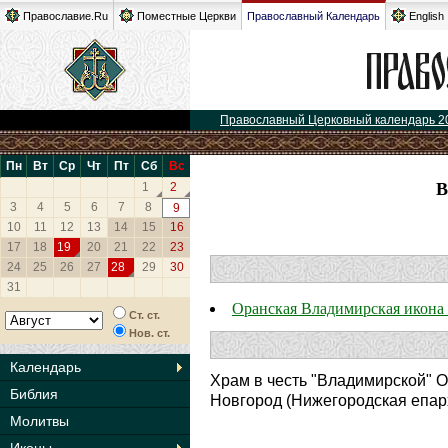
Православие.Ru
Поместные Церкви
Православный Календарь
English
Православный Церковный календарь 2
Пн
Вт
Ср
Чт
Пт
Сб
Вс
1
2
3
4
5
6
7
8
9
10
11
12
13
14
15
16
17
18
19
20
21
22
23
24
25
26
27
28
29
30
31
Оранская Владимирская икона
Ст. ст.
Нов. ст.
Календарь
Храм в честь "Владимирской" 
Библия
Новгород (Нижегородская епар
Молитвы