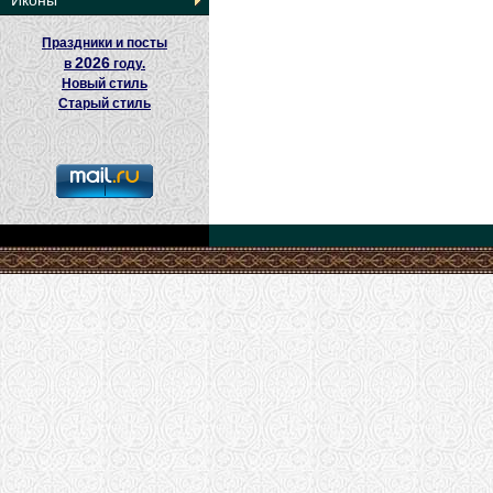
Иконы
Праздники и посты
2026
в
году.
Новый стиль
Старый стиль