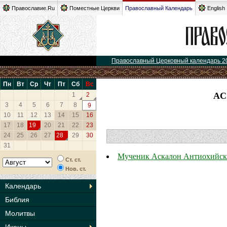
Православие.Ru
Поместные Церкви
Православный Календарь
English
Православный Церковный календарь 2
Пн
Вт
Ср
Чт
Пт
Сб
Вс
АС
1
2
3
4
5
6
7
8
9
10
11
12
13
14
15
16
17
18
19
20
21
22
23
24
25
26
27
28
29
30
31
Мученик Аскалон Антиохийс
Ст. ст.
Нов. ст.
Календарь
Библия
Молитвы