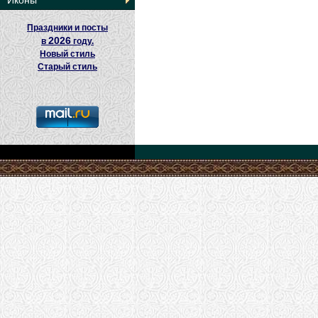
Иконы
Праздники и посты
2026
в
году.
Новый стиль
Старый стиль