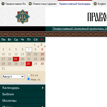
Православие.Ru
Поместные Церкви
Православный Календарь
English
Православный Церковный календарь 2
Пн
Вт
Ср
Чт
Пт
Сб
Вс
1
2
3
4
5
6
8
9
7
10
11
12
13
14
15
16
17
18
19
20
21
22
23
24
25
26
27
28
29
30
31
Ст. ст.
Нов. ст.
Календарь
Библия
Молитвы