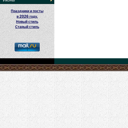
Иконы
Праздники и посты
2026
в
году.
Новый стиль
Старый стиль