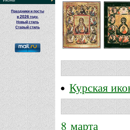
Иконы
Праздники и посты
2026
в
году.
Новый стиль
Старый стиль
Курская ико
8 марта