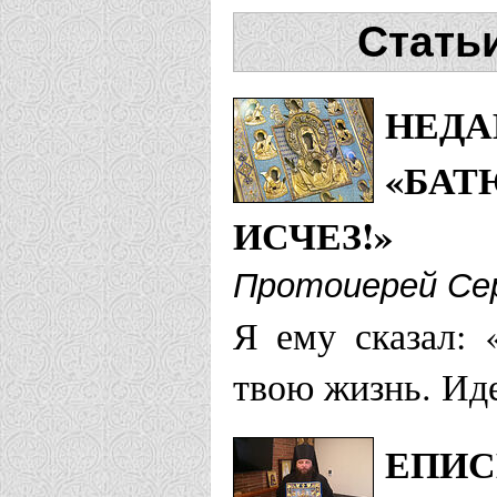
Коренная" г.
Стать
Храм иконы 
(Курская-Кор
НЕДА
(Берлинско-
«БАТ
ИСЧЕЗ!»
Протоиерей Сер
Я ему сказал: 
твою жизнь. Ид
ЕПИС