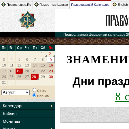
Православие.Ru
Поместные Церкви
Православный Календарь
English
Православный Церковный календарь 2
Пн
Вт
Ср
Чт
Пт
Сб
Вс
ЗНАМЕНИ
1
2
3
4
5
6
7
8
9
10
11
12
13
14
15
16
17
18
19
20
21
22
23
24
25
26
27
28
29
30
Дни праз
31
8 
Ст. ст.
Нов. ст.
Календарь
Библия
Молитвы