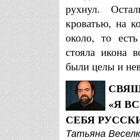
рухнул. Оста
кроватью, на к
около, то ест
стояла икона 
были целы и не
СВЯЩ
«Я В
СЕБЯ РУССК
Татьяна Весел