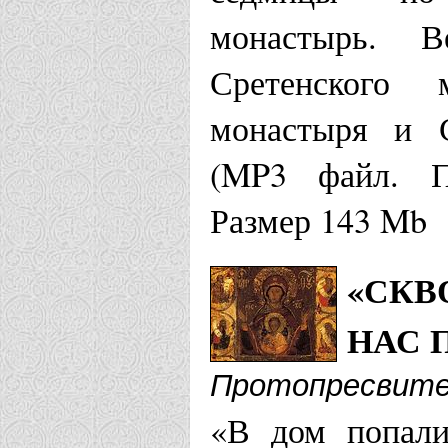
монастырь. В
Сретенского 
монастыря и С
(MP3 файл. Пр
Размер 143 Mb
«СКВ
НАС 
Протопресвите
«В дом попали