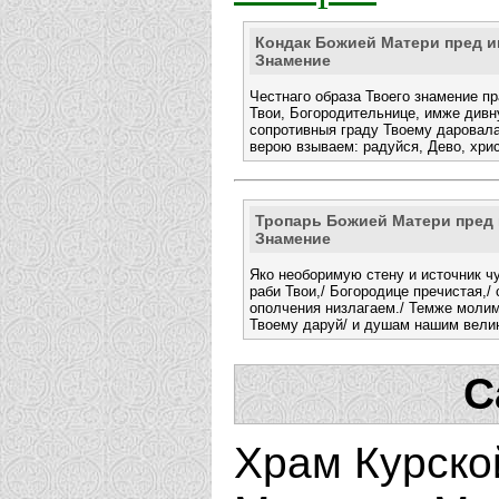
Кондак Божией Матери пред и
Знамение
Честнаго образа Твоего знамение 
Твои, Богородительнице, имже дивн
сопротивныя граду Твоему даровала
верою взываем: радуйся, Дево, хри
Тропарь Божией Матери пред 
Знамение
Яко необоримую стену и источник ч
раби Твои,/ Богородице пречистая,/
ополчения низлагаем./ Темже молим
Твоему даруй/ и душам нашим вели
С
Храм Курско