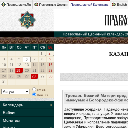
Православие.Ru
Поместные Церкви
Православный Календарь
English
Православный Церковный календарь 2
Пн
Вт
Ср
Чт
Пт
Сб
Вс
КАЗАН
1
2
3
4
5
7
8
9
6
10
11
12
13
14
15
16
17
18
19
20
21
22
23
24
25
26
27
28
29
30
31
Ст. ст.
Тропарь Божией Матери пред 
Нов. ст.
именуемой Богородско-Уфимс
Календарь
Заступнице Усердная, Надеждо не
Библия
нищих и сирых, плачущих Утешени
очищение, Путеводительнице забл
Молитвы
Целебнице и исправление падающих
земли Уфимския, Дево Богородице.