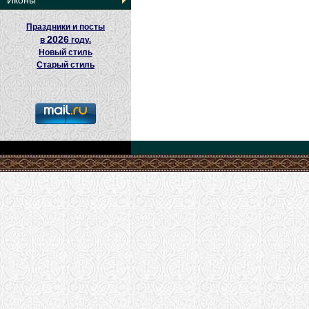
Иконы
Праздники и посты
2026
в
году.
Новый стиль
Старый стиль