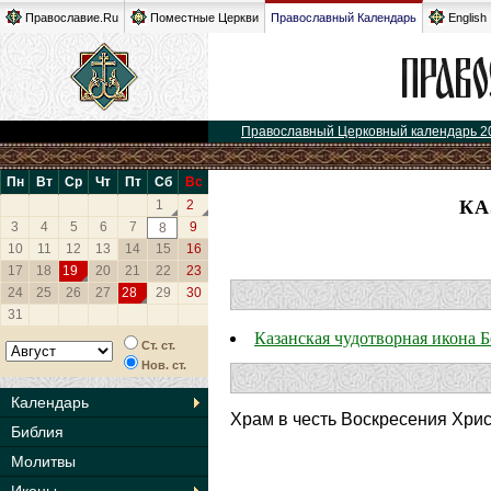
Православие.Ru
Поместные Церкви
Православный Календарь
English
Православный Церковный календарь 2
Пн
Вт
Ср
Чт
Пт
Сб
Вс
КА
1
2
3
4
5
6
7
9
8
10
11
12
13
14
15
16
17
18
19
20
21
22
23
24
25
26
27
28
29
30
31
Казанская чудотворная икона 
Ст. ст.
Нов. ст.
Календарь
Храм в честь Воскресения Хри
Библия
Молитвы