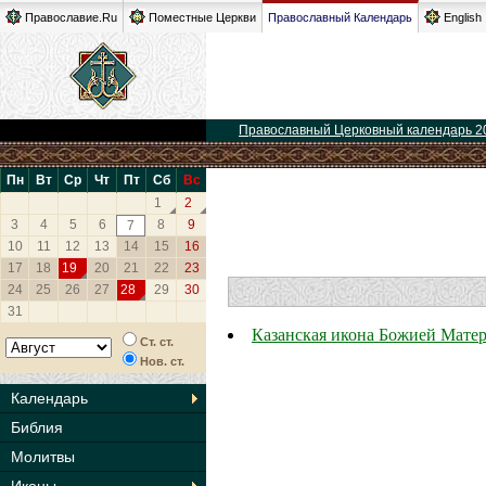
Православие.Ru
Поместные Церкви
Православный Календарь
English
Православный Церковный календарь 2
Пн
Вт
Ср
Чт
Пт
Сб
Вс
1
2
3
4
5
6
8
9
7
10
11
12
13
14
15
16
17
18
19
20
21
22
23
24
25
26
27
28
29
30
31
Казанская икона Божией Матер
Ст. ст.
Нов. ст.
Календарь
Библия
Молитвы