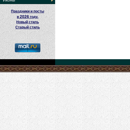
Иконы
Праздники и посты
2026
в
году.
Новый стиль
Старый стиль