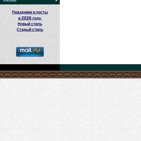
Иконы
Праздники и посты
2026
в
году.
Новый стиль
Старый стиль