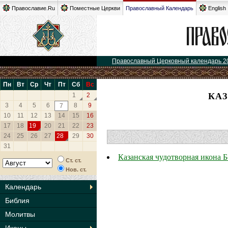
Православие.Ru
Поместные Церкви
Православный Календарь
English
Православный Церковный календарь 2
Пн
Вт
Ср
Чт
Пт
Сб
Вс
КА
1
2
3
4
5
6
8
9
7
10
11
12
13
14
15
16
17
18
19
20
21
22
23
24
25
26
27
28
29
30
31
Казанская чудотворная икона
Ст. ст.
Нов. ст.
Календарь
Библия
Молитвы