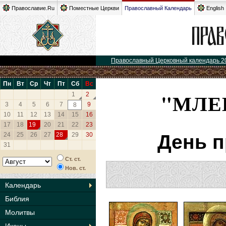
Православие.Ru
Поместные Церкви
Православный Календарь
English
Православный Церковный календарь 2
Пн
Вт
Ср
Чт
Пт
Сб
Вс
"МЛЕ
1
2
3
4
5
6
7
9
8
10
11
12
13
14
15
16
17
18
19
20
21
22
23
24
25
26
27
28
29
30
День п
31
Ст. ст.
Нов. ст.
Календарь
Библия
Молитвы