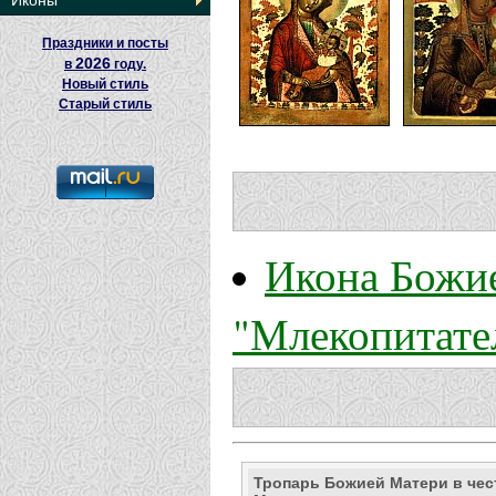
Иконы
Праздники и посты
2026
в
году.
Новый стиль
Старый стиль
Икона Божи
"Млекопитате
Тропарь Божией Матери в чес