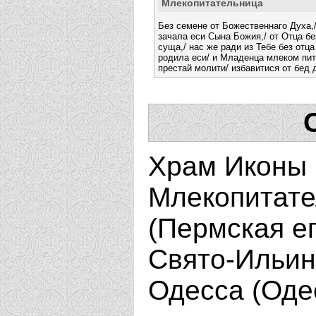
Млекопитательница
Без семене от Божественнаго Духа,
зачала еси Сына Божия,/ от Отца бе
суща,/ нас же ради из Тебе без отц
родила еси/ и Младенца млеком пит
престай молити/ избавитися от бед
Храм Иконы
Млекопитате
(Пермская е
Свято-Ильин
Одесса (Оде