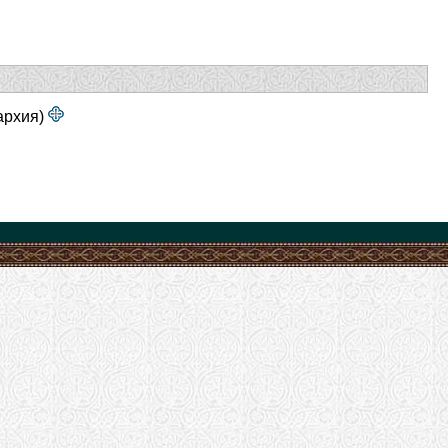
архия)