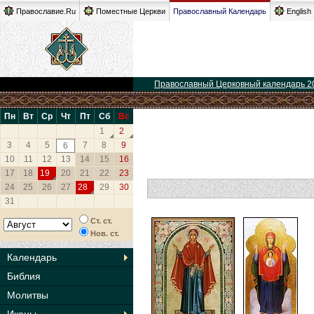
Православие.Ru
Поместные Церкви
Православный Календарь
English
Православный Церковный календарь 2
Пн
Вт
Ср
Чт
Пт
Сб
Вс
1
2
3
4
5
7
8
9
6
10
11
12
13
14
15
16
17
18
19
20
21
22
23
24
25
26
27
28
29
30
31
Ст. ст.
Нов. ст.
Календарь
Библия
Молитвы