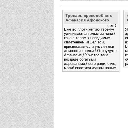
Тропарь преподобного
Афанасия Афонского
глас 3
Еже во плоти житию твоему/
Я
удивишася ангельстии чини:/
з
како с телом к невидимым
с
сплетением изшел еси,
в
приснославне,/ и уязвил еси
Б
демонские полки./ Отонудуже,
м
Афанасие,/ Христос тебе
и
воздаде богатыми
о
дарованьми,/ сего ради, отче,
р
моли/ спастися душам нашим.