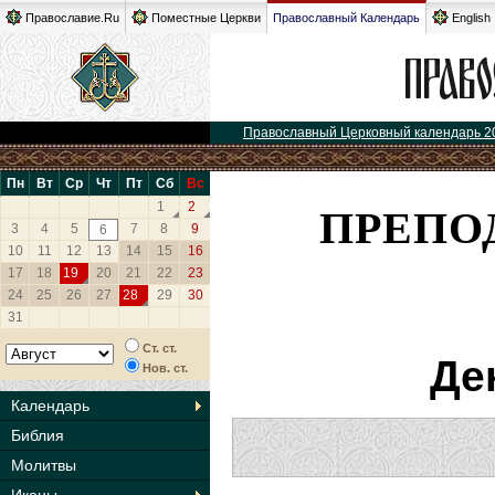
Православие.Ru
Поместные Церкви
Православный Календарь
English
Православный Церковный календарь 2
Пн
Вт
Ср
Чт
Пт
Сб
Вс
ПРЕПО
1
2
3
4
5
7
8
9
6
10
11
12
13
14
15
16
17
18
19
20
21
22
23
24
25
26
27
28
29
30
31
Ст. ст.
Де
Нов. ст.
Календарь
Библия
Молитвы