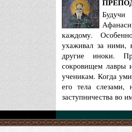
ПРЕПО
Храм святых
Будучи 
Апостолов П
Афанаси
(Иваново-Во
каждому. Особенн
Высоцкий му
ухаживал за ними, 
другие иноки. П
Серпухов (М
сокровищем лавры 
(областная)
ученикам. Когда уми
его тела слезами,
заступничества во и