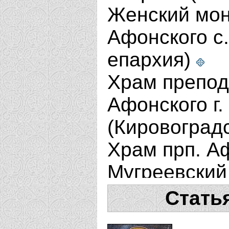
Женский мон
Афонского с
епархия)
Храм препод
Афонского г.
(Кировоград
Храм прп. А
Мугреевский
Святоезерск
Стать
Мугреевский