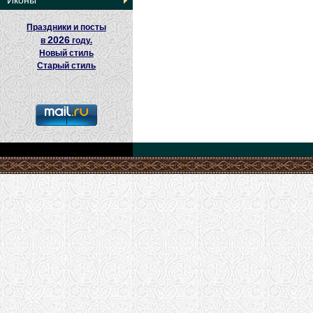
Иконы
Праздники и посты
2026
в
году.
Новый стиль
Старый стиль