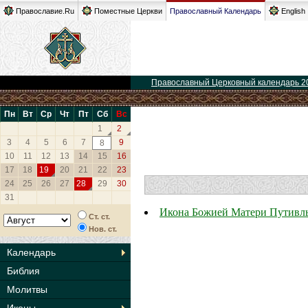
Православие.Ru
Поместные Церкви
Православный Календарь
English
Православный Церковный календарь 2
Пн
Вт
Ср
Чт
Пт
Сб
Вс
1
2
3
4
5
6
7
9
8
10
11
12
13
14
15
16
17
18
19
20
21
22
23
24
25
26
27
28
29
30
31
Икона Божией Матери Путивль
Ст. ст.
Нов. ст.
Календарь
Библия
Молитвы