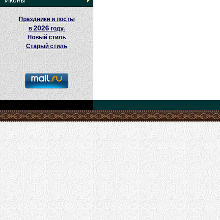
Иконы
Праздники и посты
2026
в
году.
Новый стиль
Старый стиль