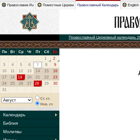
Православие.Ru
Поместные Церкви
Православный Календарь
English
Православный Церковный календарь 2
Пн
Вт
Ср
Чт
Пт
Сб
Вс
1
2
3
4
5
6
8
9
7
10
11
12
13
14
15
16
17
18
19
20
21
22
23
24
25
26
27
28
29
30
31
Ст. ст.
Нов. ст.
Календарь
Библия
Молитвы