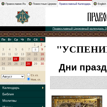
Православие.Ru
Поместные Церкви
Православный Календарь
English
Православный Церковный календарь 2
Пн
Вт
Ср
Чт
Пт
Сб
Вс
"УСПЕНИ
1
2
3
4
5
6
7
9
8
10
11
12
13
14
15
16
17
18
19
20
21
22
23
24
25
26
27
28
29
30
Дни празд
31
Ст. ст.
Нов. ст.
Календарь
Библия
Молитвы