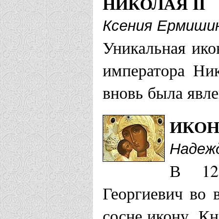
НИКОЛАЯ II
Вятская епарх
Ксения Ермиши
Храм иконы
Уникальная ико
Киров
императора Ник
вновь была явл
Галичская епа
ИКОН
Храм иконы
Надеж
Хомутово
В 12
Храм в чес
Георгиевич во 
Матери пос
сосне икону. Кн