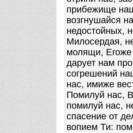
прибежище наш
возгнушайся на
недостойных, н
Милосердая, н
молящи, Егоже 
дарует нам пр
согрешений наш
нас, имиже вес
Помилуй нас, 
помилуй нас, н
спасение от де
вопием Ти: по