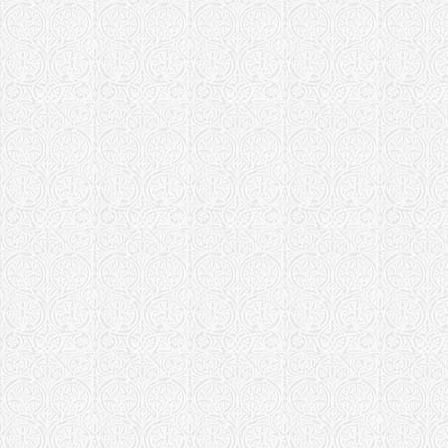
Храм иконы
Кулой
Кудымкарская
Храм в чес
"Феодоровс
Московская еп
Храм свт. 