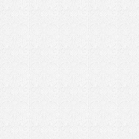
Храм Всеми
Костромская е
Храм Спаса
г. Кострома
Храм Иоанна
Кострома
Котласская еп