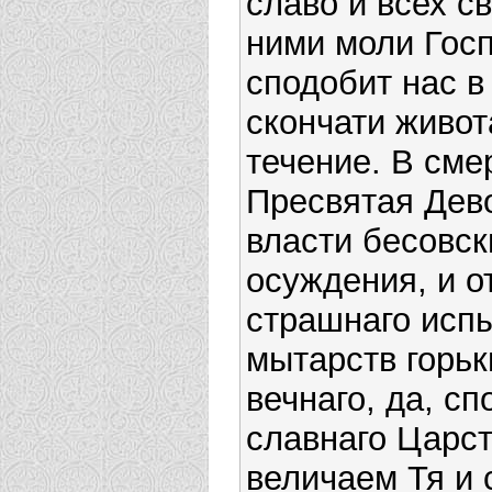
славо и всех с
ними моли Госп
сподобит нас в
скончати живот
течение. В сме
Пресвятая Дево
власти бесовск
осуждения, и от
страшнаго испы
мытарств горьк
вечнаго, да, с
славнаго Царс
величаем Тя и