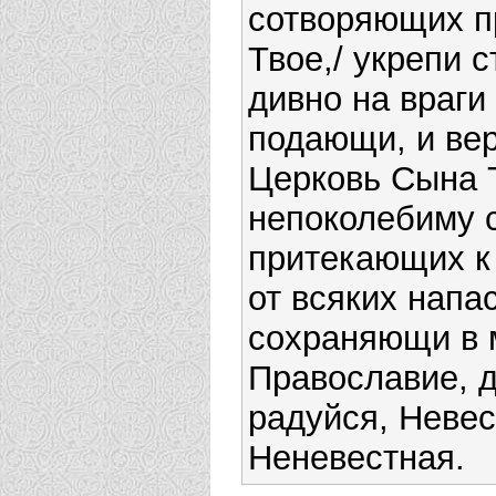
сотворяющих п
Твое,/ укрепи с
дивно на враги
подающи, и вер
Церковь Сына 
непоколебиму 
притекающих к 
от всяких напас
сохраняющи в 
Православие, д
радуйся, Невес
Неневестная.