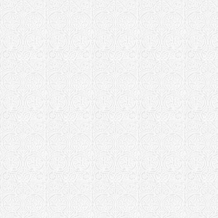
Матери с. 
Храм в чес
"Феодоровс
Храм "Феод
Правобереж
Касимовская е
Храм Возне
Кинешемская 