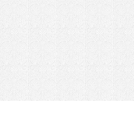
Матери пос
Санкт-Петербу
Феодоровск
Феодоровск
Пушкин
Храм "Феод
Поклонной 
Скопинская еп