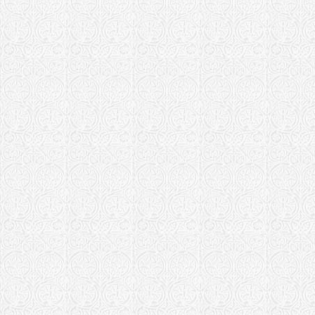
Борисоглеб
Богородице
монастырь 
Новгородская 
Храм "Феод
Парфино
Одесская епар