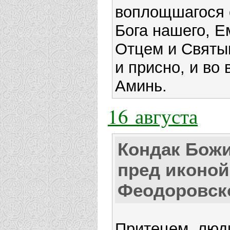
воплощшагося 
Бога нашего, Е
Отцем и Святы
и присно, и во 
Аминь.
16 августа
Кондак Бож
пред иконой
Феодоровск
Притецем, люди