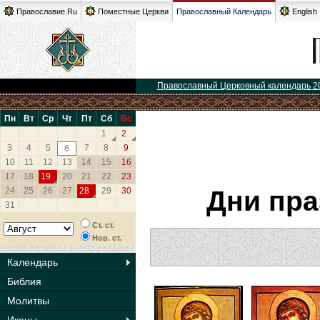
Православие.Ru
Поместные Церкви
Православный Календарь
English
Православный Церковный календарь 2
Пн
Вт
Ср
Чт
Пт
Сб
Вс
1
2
3
4
5
7
8
9
6
10
11
12
13
14
15
16
17
18
19
20
21
22
23
24
25
26
27
28
29
30
Дни пра
31
Ст. ст.
Нов. ст.
Календарь
Библия
Молитвы