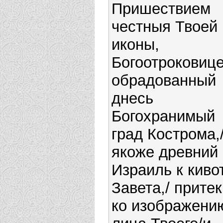
Пришествием
честныя Твоей
иконы,
Богоотроковице
обрадованный
днесь
Богохранимый
град Кострома,
якоже древний
Израиль к киво
Завета,/ прите
ко изображени