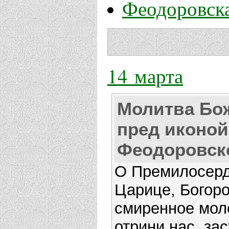
Феодоровска
14 марта
Молитва Бо
пред иконой
Феодоровск
О Премилосерд
Царице, Богор
смиренное мол
отрини нас, за