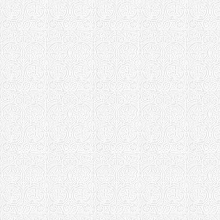
Озинки
Рыбинская еп
Храм Воскр
Богоявленс
Самарская епа
Храм в чес
"Феодоровс
Храм в чес