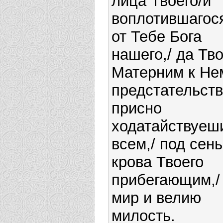
лица Твоего/и
воплотившагос
от Тебе Бога
нашего,/ да Тв
Матерним к Не
предстательств
присно
ходатайствуеш
всем,/ под сень
крова Твоего
прибегающим,/
мир и велию
милость.