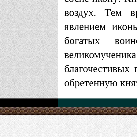
воздух. Тем в
Городецкая еп
явлением икон
Городецкий
богатых вои
Городец
великомученик
благочестивых 
Екатеринодарс
обретенную кня
Храм Георг
Храм иконы
Горячий К