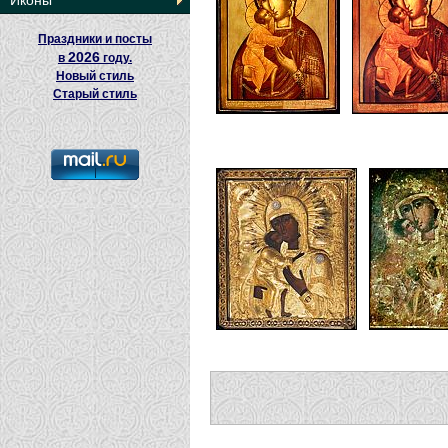
Иконы
Праздники и посты
2026
в
году.
Новый стиль
Старый стиль