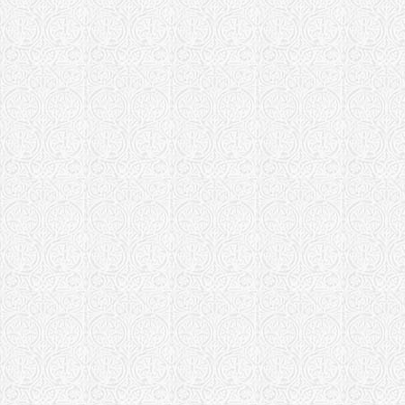
Иваново-Возне
Храм Воскр
Храм иконы
Иваново
Храм иконы
Иваново
Калужская епа
Храм в чес