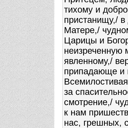
тихому и добр
пристанищу,/ в
Матере,/ чудно
Царицы и Богор
неизреченную 
явленному,/ ве
припадающе и 
Всемилостивая
за спасительно
смотрение,/ чу
к нам пришеств
нас, грешных, 