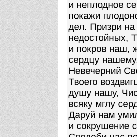
и неплодное с
покажи плодон
дел. Призри на
недостойных, Т
и покров наш, 
сердцу нашему
Невечерний Све
Твоего воздвиг
душу нашу, Чис
всяку мглу сер
Даруй нам уми
и сокрушение с
Сподоби нас по