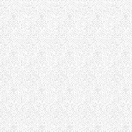
Храм "Феод
Кошары
Переславская 
Собор Феод
монастырь 
Покровская еп
Храм иконы