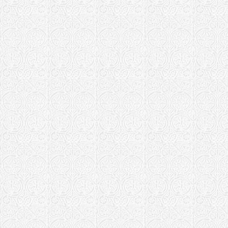
Храм митр.
слободе г. 
Храм Новом
г. Москва
Храм Федор
Москва
Храм иконы
Ворсино
Московская еп