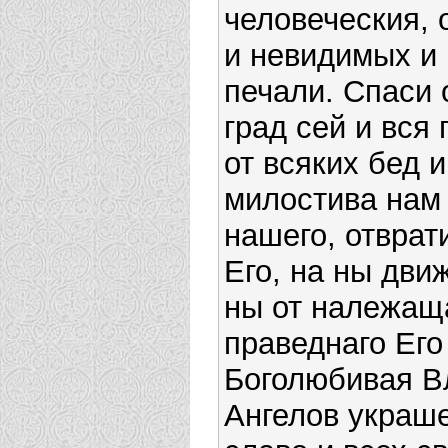
человеческия, 
и невидимых и 
печали. Спаси 
град сей и вся
от всяких бед 
милостива нам
нашего, отврат
Его, на ны дви
ны от належащ
праведнаго Его
Боголюбивая В
Ангелов украш